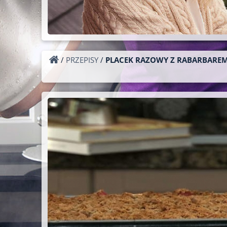
/
PRZEPISY
/
PLACEK RAZOWY Z RABARBARE