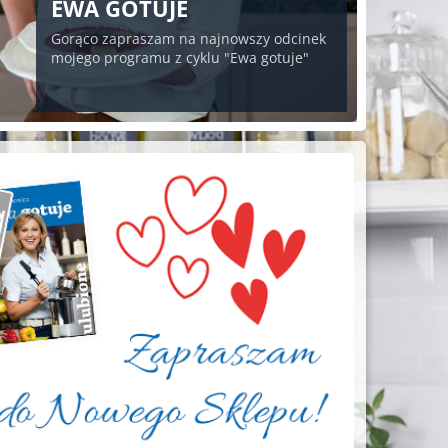
EWA GOTUJE
Gorąco zapraszam na najnowszy odcinek
mojego programu z cyklu "Ewa gotuje"