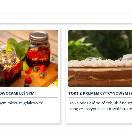
 OWOCAMI LEŚNYMI
TORT Z KREMEM CYTRYNOWYM I 
ym mleku migdałowym!
Białka oddzielić od żółtek, ubić na s
pianę ze szczyptą soli. Utrwalić cukre