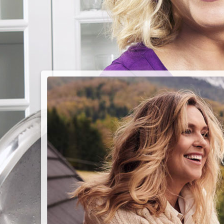
PIEC
CHMU
Przepisy n