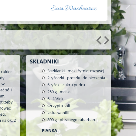
SKŁADNIKI
3
szklanki - mąki żytniej razowej
 cukier
Gdy
2
łyżeczki - proszku do pieczenia
, w
6
łyżek - cukru pudru
ć sól i
250
g - masła
żem,
6
- żółtek
otrzeby
szczypta soli
rmować
laska wanilii
ści.
800
g - obranego rabarbaru
 na ok. 2
PIANKA