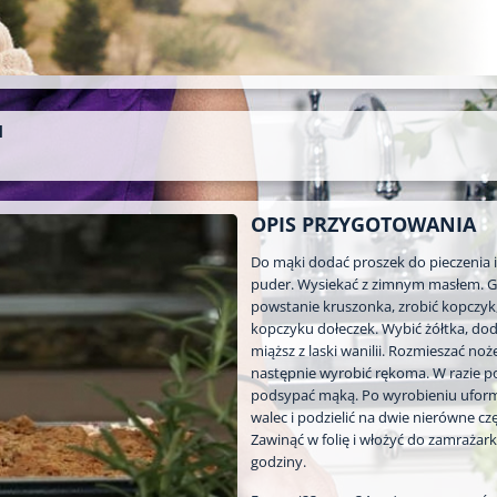
M
OPIS PRZYGOTOWANIA
Do mąki dodać proszek do pieczenia i
puder. Wysiekać z zimnym masłem. 
powstanie kruszonka, zrobić kopczyk
kopczyku dołeczek. Wybić żółtka, doda
miąższ z laski wanilii. Rozmieszać no
następnie wyrobić rękoma. W razie p
podsypać mąką. Po wyrobieniu ufo
walec i podzielić na dwie nierówne czę
Zawinąć w folię i włożyć do zamrażarki
godziny.