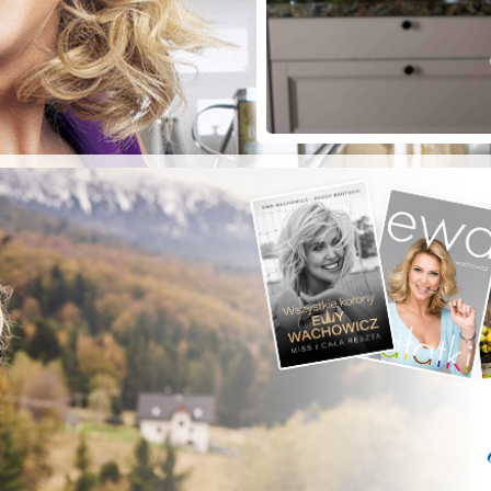
ZYSTE POD
RKĄ!
a grilla;-)