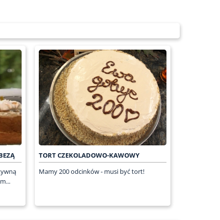
BEZĄ
TORT CZEKOLADOWO-KAWOWY
ztywną
Mamy 200 odcinków - musi być tort!
m...