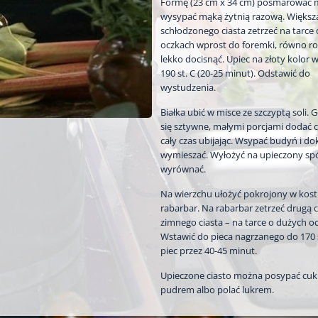
Formę (23 cm x 34 cm) posmarować 
wysypać mąką żytnią razową. Większą
schłodzonego ciasta zetrzeć na tarce
oczkach wprost do foremki, równo roz
lekko docisnąć. Upiec na złoty kolor 
190 st. C (20-25 minut). Odstawić do
wystudzenia.
Białka ubić w misce ze szczyptą soli. 
się sztywne, małymi porcjami dodać c
cały czas ubijając. Wsypać budyń i do
wymieszać. Wyłożyć na upieczony spó
wyrównać.
Na wierzchu ułożyć pokrojony w kos
rabarbar. Na rabarbar zetrzeć drugą 
zimnego ciasta – na tarce o dużych o
Wstawić do pieca nagrzanego do 170 st
piec przez 40-45 minut.
Upieczone ciasto można posypać cu
pudrem albo polać lukrem.