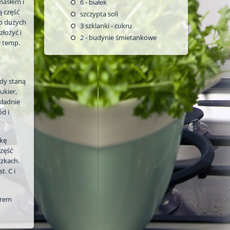
masłem i
6
- białek
 część
szczypta soli
 o dużych
3
szklanki - cukru
łożyć i
2
- budynie śmietankowe
w temp.
Gdy staną
ukier,
kładnie
d i
tkę
część
czkach.
. C i
krem