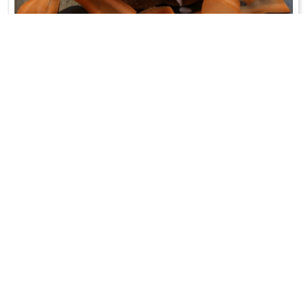
BABKA Z MARCHEWKĄ
Baba z marchwią utartą lukrem bogato inkrustowana...
WRÓĆ DO LISTY PRZEPISÓW
KONTAKT
PR & MEDIA MANAGER
Promiss Ewa Wachowicz
Ada Ginał-Zwolińska
30-320 Kraków
ada@ginalzwolinska.com
ul. ks. S. Pawlickiego 2/U17
REDAKCJA STRONY
tel. +48 12 266 79 48
Dariusz Wojtala
fax +48 12 269 47 82
darek@promiss.pl
biuro@promiss.pl
SERWIS TECHNICZNY
SOCIAL MEDIA
TreDo Trendy Domains
mail@tredo.pl
Copyright © 2014 - 2024 Ewa Wachowicz. All rights reserved.
Polityka prywatności