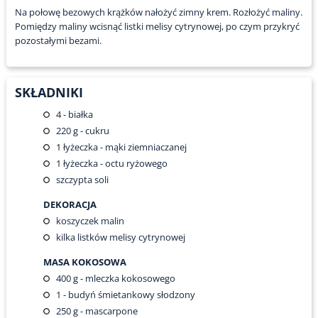
Na połowę bezowych krążków nałożyć zimny krem. Rozłożyć maliny.
Pomiędzy maliny wcisnąć listki melisy cytrynowej, po czym przykryć
pozostałymi bezami.
SKŁADNIKI
4
- białka
220
g - cukru
1
łyżeczka - mąki ziemniaczanej
1
łyżeczka - octu ryżowego
szczypta soli
DEKORACJA
koszyczek malin
kilka listków melisy cytrynowej
MASA KOKOSOWA
400
g - mleczka kokosowego
1
- budyń śmietankowy słodzony
250
g - mascarpone