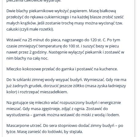
pieczenia całkowicie wyparuje.
Dwie blachy piekarnikowe wyłożyć papierem. Masę białkową
przełożyć do rękawa cukierniczego i na każdej blasze zrobić sześć
małych krążków. Jeśli zostanie trochę masy można wycisnąć tzw.
całuski (czyli małe rozetki).
Wstawić na 25 minut do pieca, nagrzanego do 120 st. C. Po tym
czasie zmniejszyć temperaturę do 100 st. i suszyć bezy w piecu
nawet przez 2 godziny. Następnie wyłączyć piekarnik i zostawić w
nim blachy na całą noc.
Mleczko kokosowe przelać do garnka i postawić na kuchence.
Do ¼ szklanki zimnej wody wsypać budyń. Wymieszać. Gdy nie ma
już żadnych grudek, dorzucić jeszcze żółtko (masa zyska ładniejszy
kolor) i roztrzepać mieszadełkiem.
Na gotujące się mleczko wlać rozpuszczony budyń i energicznie
mieszać. Gdy masa zgęstnieje, zdjąć z ognia. Zostawić do
wystudzenia – garnek można wstawić do miski z wodą i lodem.
Mascarpone utrzeć. Do sera stopniowo dodać zimny budyń – po
łyżce. Masę zanieść do lodówki, by stężała.