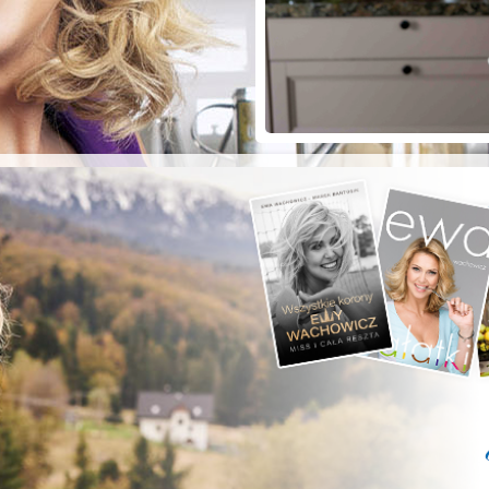
ZYSTE POD
RKĄ!
a grilla;-)