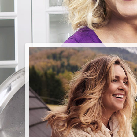
PIEC
CHMU
Przepisy n