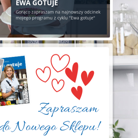
EWA GOTUJE
Gorąco zapraszam na najnowszy odcinek
mojego programu z cyklu "Ewa gotuje"