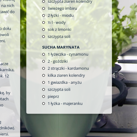
szczypta ziaren kolendry
ć na nich
świeżego imbiru
stawić do
2
łyżki - miodu
½
l - wody
o dołu
sok z limonki
owoli
szczypta soli
eni,
SUCHA MARYNATA
1
łyżeczka - cynamonu
2
- goździki
kacze
2
strączki - kardamonu
ekarnika,
kilka ziaren kolendry
ok. 12
1
gwiazdka - anyżu
szczypta soli
kę, by
pieprz
utach
1
łyżka - majeranku
no
ę
dników).
ersi.