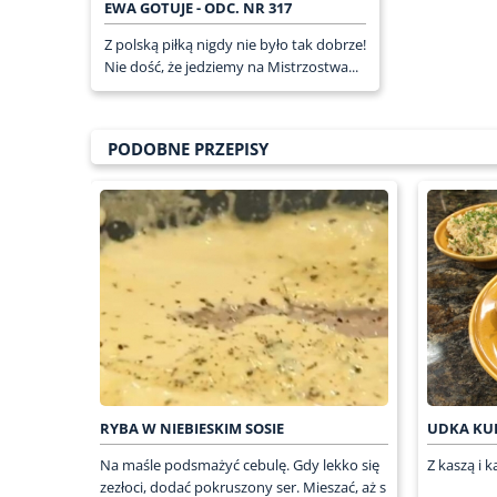
EWA GOTUJE - ODC. NR 317
Z polską piłką nigdy nie było tak dobrze!
Nie dość, że jedziemy na Mistrzostwa...
PODOBNE PRZEPISY
RYBA W NIEBIESKIM SOSIE
UDKA KU
Na maśle podsmażyć cebulę. Gdy lekko się
Z kaszą i k
zezłoci, dodać pokruszony ser. Mieszać, aż s