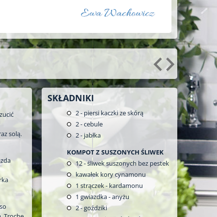
SKŁADNIKI
2
- piersi kaczki ze skórą
zucić
2
- cebule
az solą.
2
- jabłka
KOMPOT Z SUSZONYCH ŚLIWEK
azda
12
- śliwek suszonych bez pestek
kawałek kory cynamonu
rka
1
strączek - kardamonu
1
gwiazdka - anyżu
ęso
2
- goździki
. Trochę