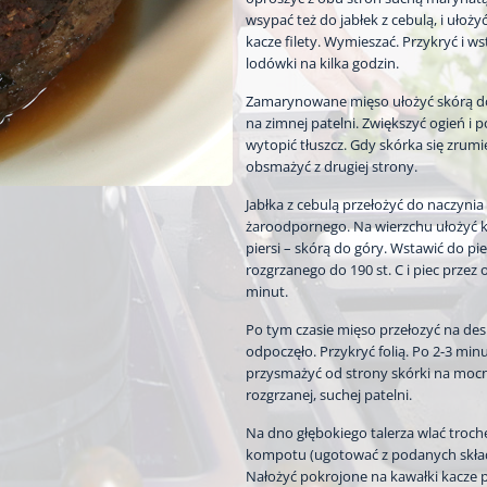
wsypać też do jabłek z cebulą, i ułoży
kacze filety. Wymieszać. Przykryć i w
lodówki na kilka godzin.
Zamarynowane mięso ułożyć skórą d
na zimnej patelni. Zwiększyć ogień i p
wytopić tłuszcz. Gdy skórka się zrumi
obsmażyć z drugiej strony.
Jabłka z cebulą przełożyć do naczynia
żaroodpornego. Na wierzchu ułożyć 
piersi – skórą do góry. Wstawić do pi
rozgrzanego do 190 st. C i piec przez 
minut.
Po tym czasie mięso przełozyć na des
odpoczęło. Przykryć folią. Po 2-3 min
przysmażyć od strony skórki na moc
rozgrzanej, suchej patelni.
Na dno głębokiego talerza wlać troch
kompotu (ugotować z podanych skła
Nałożyć pokrojone na kawałki kacze pi