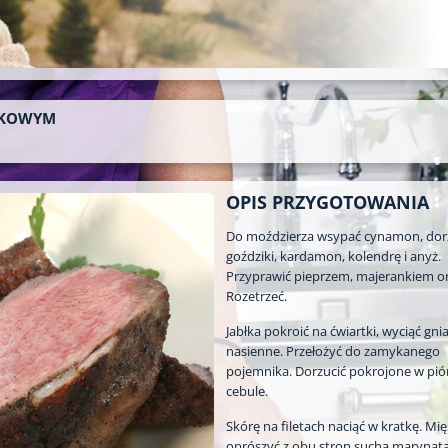
IWKOWYM
OPIS PRZYGOTOWANIA
Do moździerza wsypać cynamon, dor
goździki, kardamon, kolendrę i anyż.
Przyprawić pieprzem, majerankiem or
Rozetrzeć.
Jabłka pokroić na ćwiartki, wyciąć gni
nasienne. Przełożyć do zamykanego
pojemnika. Dorzucić pokrojone w pió
cebule.
Skórę na filetach naciąć w kratkę. Mi
oprószyć z obu stron suchą marynatą