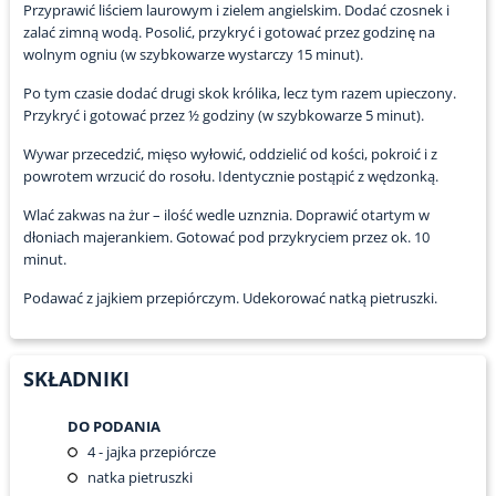
Przyprawić liściem laurowym i zielem angielskim. Dodać czosnek i
zalać zimną wodą. Posolić, przykryć i gotować przez godzinę na
wolnym ogniu (w szybkowarze wystarczy 15 minut).
Po tym czasie dodać drugi skok królika, lecz tym razem upieczony.
Przykryć i gotować przez ½ godziny (w szybkowarze 5 minut).
Wywar przecedzić, mięso wyłowić, oddzielić od kości, pokroić i z
powrotem wrzucić do rosołu. Identycznie postąpić z wędzonką.
Wlać zakwas na żur – ilość wedle uznznia. Doprawić otartym w
dłoniach majerankiem. Gotować pod przykryciem przez ok. 10
minut.
Podawać z jajkiem przepiórczym. Udekorować natką pietruszki.
SKŁADNIKI
DO PODANIA
4
- jajka przepiórcze
natka pietruszki