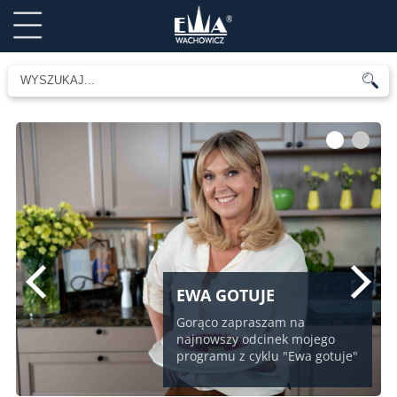
1
2
EWA GOTUJE
Gorąco zapraszam na
najnowszy odcinek mojego
programu z cyklu "Ewa gotuje"