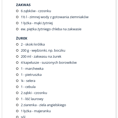
ZAKWAS
6
ząbków - czosnku
1½
l - zimnej wody z gotowania ziemniaków
1
łyżka - mąki żytniej
ew. piętka żytniego chleba na zakwasie
ŻUREK
2
- skoki królika
200
g - wędzonki, np. boczku
200
ml - zakwasu na żurek
4
kapelusze - suszonych borowików
1
- marchewka
1
- pietruszka
¼
- selera
1
- cebula
2
ząbki - czosnku
1
- liść laurowy
2
ziarenka - ziela angielskiego
1
łyżka - majeranku
sól