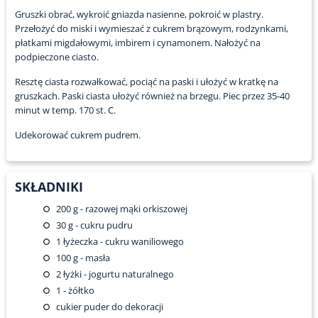
Gruszki obrać, wykroić gniazda nasienne, pokroić w plastry.
Przełożyć do miski i wymieszać z cukrem brązowym, rodzynkami,
płatkami migdałowymi, imbirem i cynamonem. Nałożyć na
podpieczone ciasto.
Resztę ciasta rozwałkować, pociąć na paski i ułożyć w kratkę na
gruszkach. Paski ciasta ułożyć również na brzegu. Piec przez 35-40
minut w temp. 170 st. C.
Udekorować cukrem pudrem.
SKŁADNIKI
200
g - razowej mąki orkiszowej
30
g - cukru pudru
1
łyżeczka - cukru waniliowego
100
g - masła
2
łyżki - jogurtu naturalnego
1
- żółtko
cukier puder do dekoracji