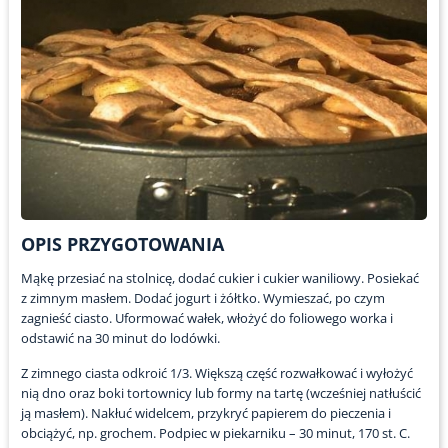
OPIS PRZYGOTOWANIA
Mąkę przesiać na stolnicę, dodać cukier i cukier waniliowy. Posiekać
z zimnym masłem. Dodać jogurt i żółtko. Wymieszać, po czym
zagnieść ciasto. Uformować wałek, włożyć do foliowego worka i
odstawić na 30 minut do lodówki.
Z zimnego ciasta odkroić 1/3. Większą część rozwałkować i wyłożyć
nią dno oraz boki tortownicy lub formy na tartę (wcześniej natłuścić
ją masłem). Nakłuć widelcem, przykryć papierem do pieczenia i
obciążyć, np. grochem. Podpiec w piekarniku – 30 minut, 170 st. C.