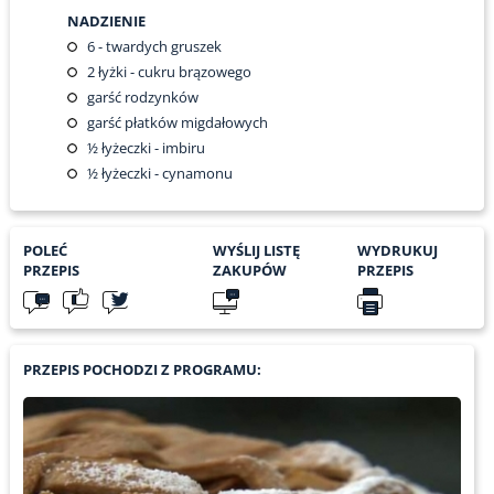
NADZIENIE
6
- twardych gruszek
2
łyżki - cukru brązowego
garść rodzynków
garść płatków migdałowych
½
łyżeczki - imbiru
½
łyżeczki - cynamonu
POLEĆ
WYŚLIJ LISTĘ
WYDRUKUJ
PRZEPIS
ZAKUPÓW
PRZEPIS
PRZEPIS POCHODZI Z PROGRAMU: