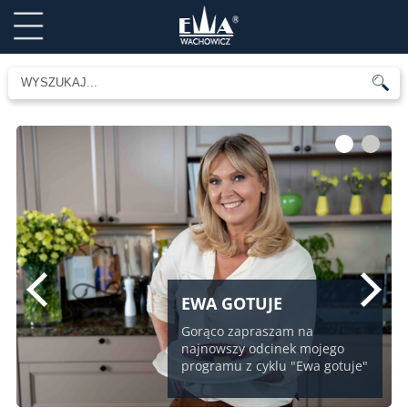
1
2
EWA GOTUJE
Gorąco zapraszam na
najnowszy odcinek mojego
programu z cyklu "Ewa gotuje"