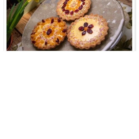
MINI MAZURKI
W sam raz na raz... I do koszyczka!
WRÓĆ DO LISTY PRZEPISÓW
KONTAKT
PR & MEDIA MANAGER
Promiss Ewa Wachowicz
Ada Ginał-Zwolińska
30-320 Kraków
ada@ginalzwolinska.com
ul. ks. S. Pawlickiego 2/U17