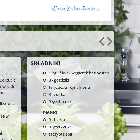
SKŁADNIKI
1
kg - śliwek węgierek bez pestek
a, zalać
 Dorzucić
3
- goździki
otować do
½
łyżeczki - cynamonu
ać.
3
- żółtka
3
łyżki - cukru
miksować
ie,
PIANKI
 że w
3
- białka
3
łyżki - cukru
l.
szczypta soli
artych