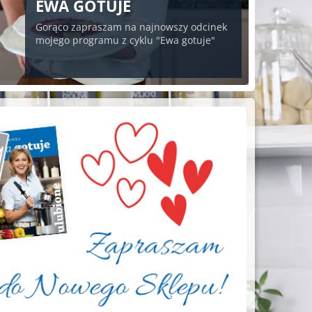
EWA GOTUJE
Gorąco zapraszam na najnowszy odcinek
mojego programu z cyklu "Ewa gotuje"