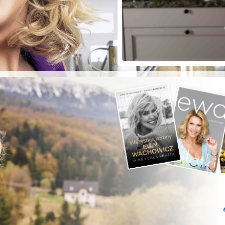
ZYSTE POD
RKĄ!
a grilla;-)