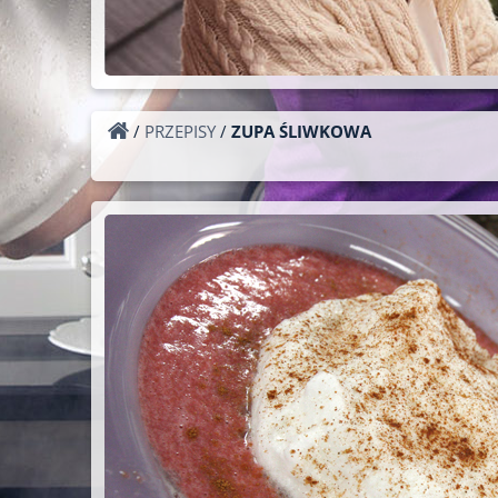
/
PRZEPISY
/
ZUPA ŚLIWKOWA