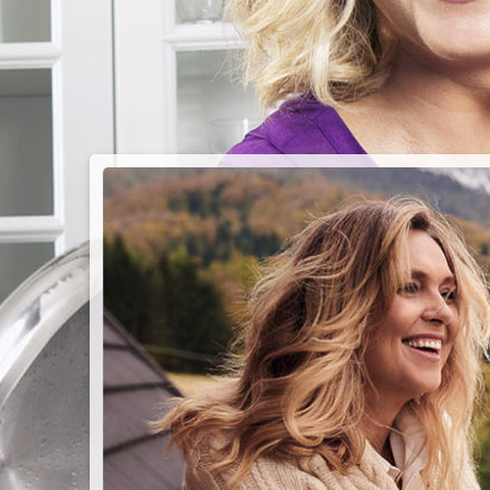
PIEC
CHMU
Przepisy n