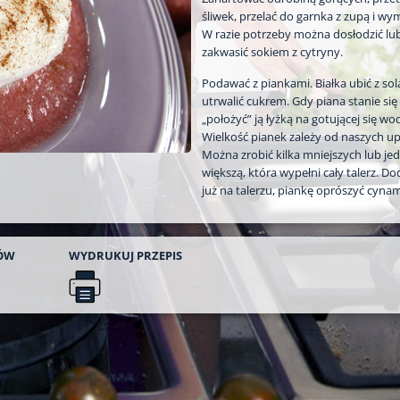
śliwek, przelać do garnka z zupą i wy
W razie potrzeby można dosłodzić lu
zakwasić sokiem z cytryny.
Podawać z piankami. Białka ubić z sol
utrwalić cukrem. Gdy piana stanie się 
„położyć” ją łyżką na gotującej się wod
Wielkość pianek zależy od naszych 
Można zrobić kilka mniejszych lub je
większą, która wypełni cały talerz. D
już na talerzu, piankę oprószyć cyn
ÓW
WYDRUKUJ
PRZEPIS