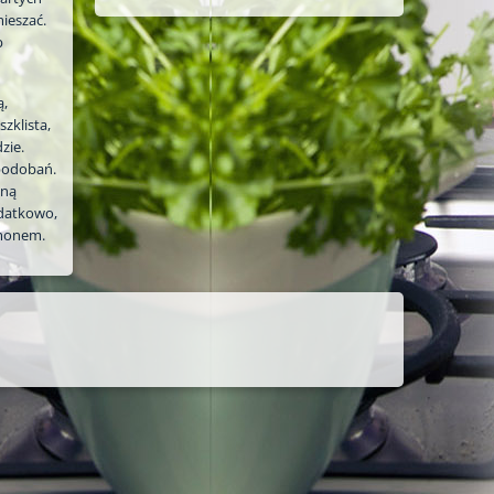
mieszać.
b
ą,
szklista,
zie.
upodobań.
dną
odatkowo,
amonem.