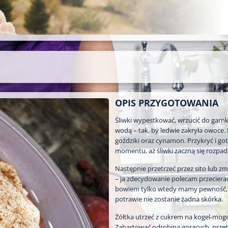
OPIS PRZYGOTOWANIA
Śliwki wypestkować, wrzucić do garnk
wodą – tak, by ledwie zakryła owoce.
goździki oraz cynamon. Przykryć i g
momentu, aż śliwki zaczną się rozpad
Następnie przetrzeć przez sito lub z
– ja zdecydowanie polecam przecieran
bowiem tylko wtedy mamy pewność,
potrawie nie zostanie żadna skórka.
Żółtka utrzeć z cukrem na kogel-moge
Zahartować odrobiną gorących, przet