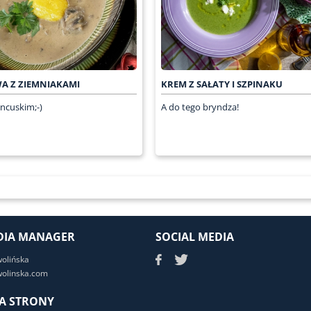
A Z ZIEMNIAKAMI
KREM Z SAŁATY I SZPINAKU
ancuskim;-)
A do tego bryndza!
DIA MANAGER
SOCIAL MEDIA
wolińska
olinska.com
A STRONY