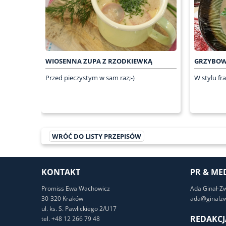
WIOSENNA ZUPA Z RZODKIEWKĄ
GRZYBOW
Przed pieczystym w sam raz;-)
W stylu fr
WRÓĆ DO LISTY PRZEPISÓW
KONTAKT
PR & ME
Promiss Ewa Wachowicz
Ada Ginał-Z
30-320 Kraków
ada@ginalzw
ul. ks. S. Pawlickiego 2/U17
REDAKCJ
tel. +48 12 266 79 48