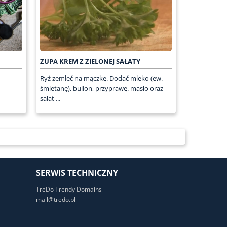
ZUPA KREM Z ZIELONEJ SAŁATY
Ryż zemleć na mączkę. Dodać mleko (ew.
śmietanę), bulion, przyprawę. masło oraz
sałat ...
SERWIS TECHNICZNY
TreDo Trendy Domains
mail@tredo.pl