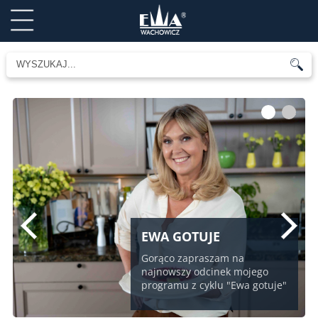
1
2
EWA GOTUJE
Gorąco zapraszam na
najnowszy odcinek mojego
programu z cyklu "Ewa gotuje"