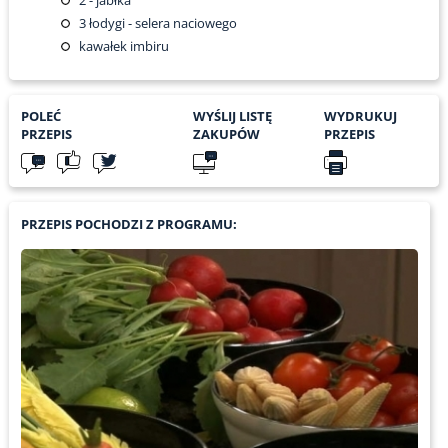
2
- jabłka
3
łodygi - selera naciowego
kawałek imbiru
POLEĆ
WYŚLIJ LISTĘ
WYDRUKUJ
PRZEPIS
ZAKUPÓW
PRZEPIS
PRZEPIS POCHODZI Z PROGRAMU: