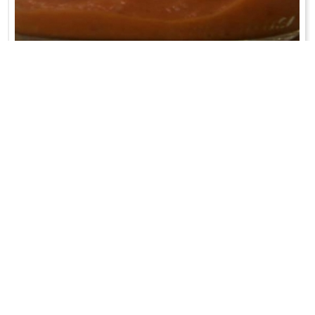
DOMOWY KETCHUP
omidory sparzyć wrzątkiem, obrać ze skórki i usunąć gniazda
nasienne...
WRÓĆ DO LISTY PRZEPISÓW
KONTAKT
PR & MEDIA MANAGER
Promiss Ewa Wachowicz
Ada Ginał-Zwolińska
30-320 Kraków
ada@ginalzwolinska.com
ul. ks. S. Pawlickiego 2/U17
REDAKCJA STRONY
tel. +48 12 266 79 48
Dariusz Wojtala
fax +48 12 269 47 82
darek@promiss.pl
biuro@promiss.pl
SERWIS TECHNICZNY
SOCIAL MEDIA