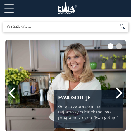
1
2
EWA GOTUJE
Gorąco zapraszam na
najnowszy odcinek mojego
programu z cyklu "Ewa gotuje"