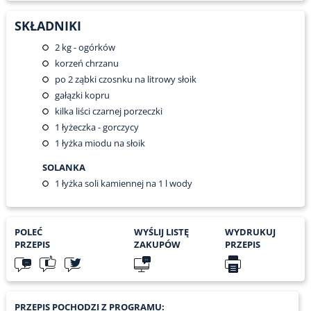
SKŁADNIKI
2
kg - ogórków
korzeń chrzanu
po 2 ząbki czosnku na litrowy słoik
gałązki kopru
kilka liści czarnej porzeczki
1
łyżeczka - gorczycy
1 łyżka miodu na słoik
SOLANKA
1 łyżka soli kamiennej na 1 l wody
POLEĆ
WYŚLIJ LISTĘ
WYDRUKUJ
PRZEPIS
ZAKUPÓW
PRZEPIS
PRZEPIS POCHODZI Z PROGRAMU: