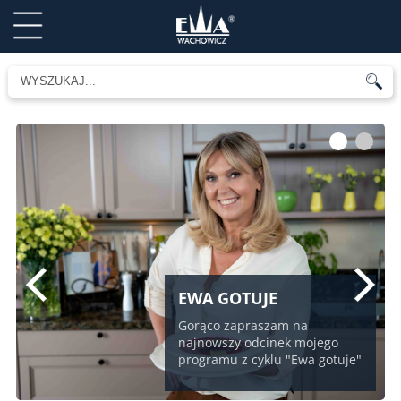
1
2
EWA GOTUJE
Gorąco zapraszam na
najnowszy odcinek mojego
programu z cyklu "Ewa gotuje"