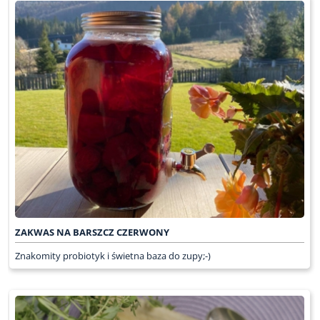
ZAKWAS NA BARSZCZ CZERWONY
Znakomity probiotyk i świetna baza do zupy;-)