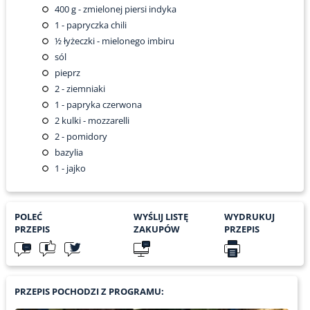
400
g - zmielonej piersi indyka
1
- papryczka chili
½
łyżeczki - mielonego imbiru
sól
pieprz
2
- ziemniaki
1
- papryka czerwona
2
kulki - mozzarelli
2
- pomidory
bazylia
1
- jajko
POLEĆ
WYŚLIJ LISTĘ
WYDRUKUJ
PRZEPIS
ZAKUPÓW
PRZEPIS
PRZEPIS POCHODZI Z PROGRAMU: