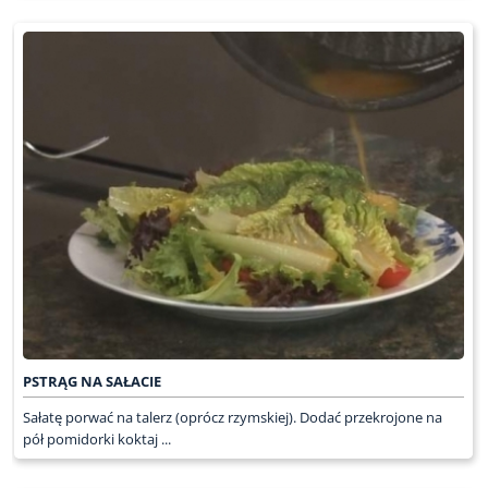
PSTRĄG NA SAŁACIE
Sałatę porwać na talerz (oprócz rzymskiej). Dodać przekrojone na
pół pomidorki koktaj ...