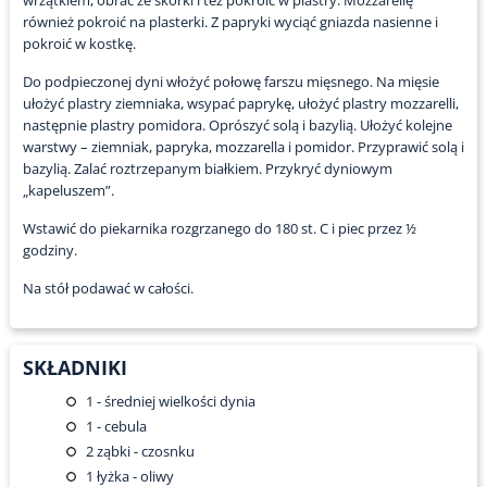
wrzątkiem, obrać ze skórki i też pokroić w plastry. Mozzarellę
również pokroić na plasterki. Z papryki wyciąć gniazda nasienne i
pokroić w kostkę.
Do podpieczonej dyni włożyć połowę farszu mięsnego. Na mięsie
ułożyć plastry ziemniaka, wsypać paprykę, ułożyć plastry mozzarelli,
następnie plastry pomidora. Oprószyć solą i bazylią. Ułożyć kolejne
warstwy – ziemniak, papryka, mozzarella i pomidor. Przyprawić solą i
bazylią. Zalać roztrzepanym białkiem. Przykryć dyniowym
„kapeluszem”.
Wstawić do piekarnika rozgrzanego do 180 st. C i piec przez ½
godziny.
Na stół podawać w całości.
SKŁADNIKI
1
- średniej wielkości dynia
1
- cebula
2
ząbki - czosnku
1
łyżka - oliwy