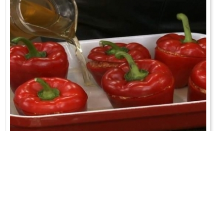
POLĘDWICZKI W SOSIE POROWYM
Mięso pokroić na kawałki i lekko rozbić. Przyprawić z obu stron solą i
pieprzem...
WRÓĆ DO LISTY PRZEPISÓW