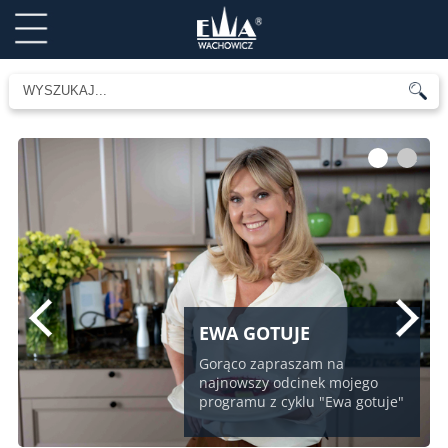
1
2
EWA GOTUJE
Gorąco zapraszam na
najnowszy odcinek mojego
programu z cyklu "Ewa gotuje"