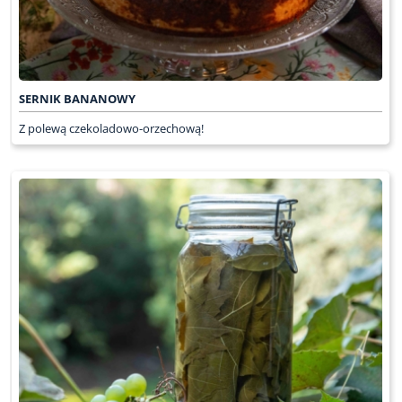
SERNIK BANANOWY
Z polewą czekoladowo-orzechową!