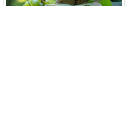
KISZONE LIŚCIE WINOGRON
Idealne do gołąbków lub... sałatek!
WRÓĆ DO LISTY PRZEPISÓW
KONTAKT
PR & MEDIA MANAGER
Promiss Ewa Wachowicz
Ada Ginał-Zwolińska
30-320 Kraków
ada@ginalzwolinska.com
ul. ks. S. Pawlickiego 2/U17
REDAKCJA STRONY
tel. +48 12 266 79 48
Dariusz Wojtala
fax +48 12 269 47 82
darek@promiss.pl
biuro@promiss.pl
SERWIS TECHNICZNY
SOCIAL MEDIA
TreDo Trendy Domains
mail@tredo.pl
Copyright © 2014 - 2024 Ewa Wachowicz. All rights reserved.
Polityka prywatności