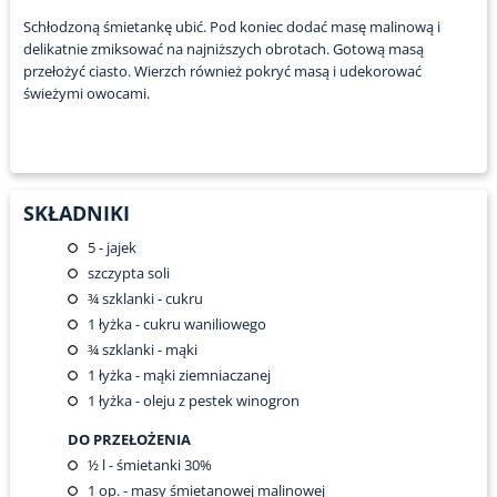
Schłodzoną śmietankę ubić. Pod koniec dodać masę malinową i
delikatnie zmiksować na najniższych obrotach. Gotową masą
przełożyć ciasto. Wierzch również pokryć masą i udekorować
świeżymi owocami.
SKŁADNIKI
5
- jajek
szczypta soli
¾
szklanki - cukru
1
łyżka - cukru waniliowego
¾
szklanki - mąki
1
łyżka - mąki ziemniaczanej
1
łyżka - oleju z pestek winogron
DO PRZEŁOŻENIA
½
l - śmietanki 30%
1
op. - masy śmietanowej malinowej