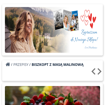
/
PRZEPISY
/
BISZKOPT Z MASĄ MALINOWĄ