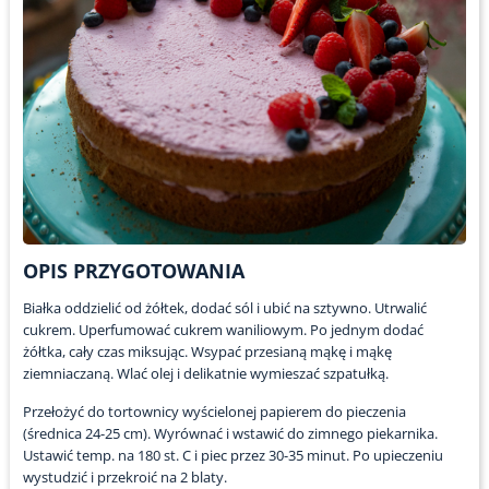
OPIS PRZYGOTOWANIA
Białka oddzielić od żółtek, dodać sól i ubić na sztywno. Utrwalić
cukrem. Uperfumować cukrem waniliowym. Po jednym dodać
żółtka, cały czas miksując. Wsypać przesianą mąkę i mąkę
ziemniaczaną. Wlać olej i delikatnie wymieszać szpatułką.
Przełożyć do tortownicy wyścielonej papierem do pieczenia
(średnica 24-25 cm). Wyrównać i wstawić do zimnego piekarnika.
Ustawić temp. na 180 st. C i piec przez 30-35 minut. Po upieczeniu
wystudzić i przekroić na 2 blaty.