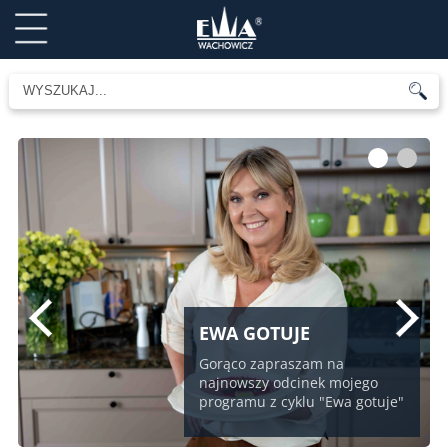
1
2
EWA GOTUJE
Gorąco zapraszam na
najnowszy odcinek mojego
programu z cyklu "Ewa gotuje"