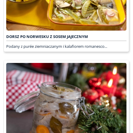
DORSZ PO NORWESKU Z SOSEM JAJECZNYM
Podany z purée ziemniaczanym i kalafiorem romanesco...