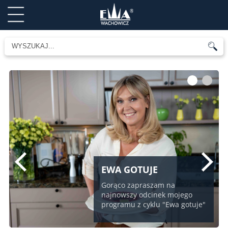
1
2
EWA GOTUJE
Gorąco zapraszam na
najnowszy odcinek mojego
programu z cyklu "Ewa gotuje"