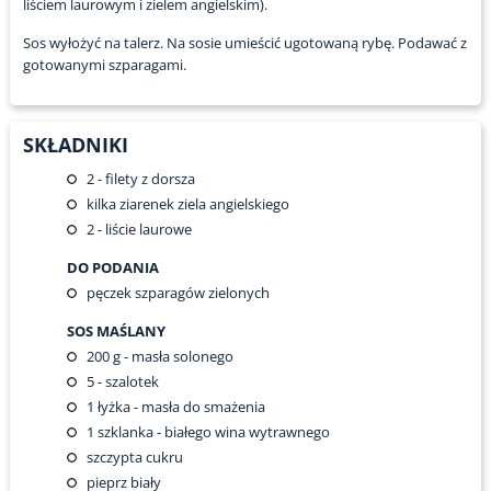
liściem laurowym i zielem angielskim).
Sos wyłożyć na talerz. Na sosie umieścić ugotowaną rybę. Podawać z
gotowanymi szparagami.
SKŁADNIKI
2
- filety z dorsza
kilka ziarenek ziela angielskiego
2
- liście laurowe
DO PODANIA
pęczek szparagów zielonych
SOS MAŚLANY
200
g - masła solonego
5
- szalotek
1
łyżka - masła do smażenia
1
szklanka - białego wina wytrawnego
szczypta cukru
pieprz biały