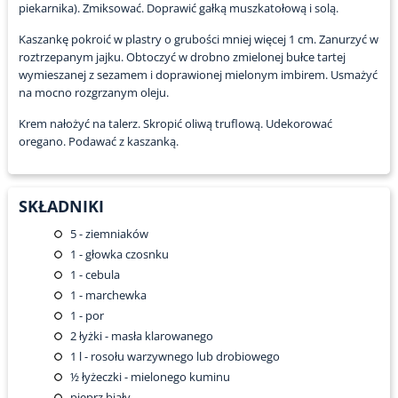
piekarnika). Zmiksować. Doprawić gałką muszkatołową i solą.
Kaszankę pokroić w plastry o grubości mniej więcej 1 cm. Zanurzyć w
roztrzepanym jajku. Obtoczyć w drobno zmielonej bułce tartej
wymieszanej z sezamem i doprawionej mielonym imbirem. Usmażyć
na mocno rozgrzanym oleju.
Krem nałożyć na talerz. Skropić oliwą truflową. Udekorować
oregano. Podawać z kaszanką.
SKŁADNIKI
5
- ziemniaków
1
- głowka czosnku
1
- cebula
1
- marchewka
1
- por
2
łyżki - masła klarowanego
1
l - rosołu warzywnego lub drobiowego
½
łyżeczki - mielonego kuminu
pieprz biały