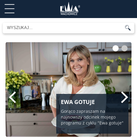
1
2
EWA GOTUJE
Gorąco zapraszam na
najnowszy odcinek mojego
programu z cyklu "Ewa gotuje"