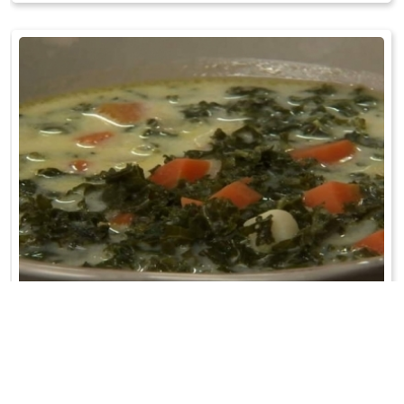
ZUPA Z JARMUŻU
Warzywa pokroić w kostkę. Przesmażyć w garnku...