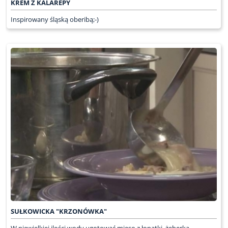
KREM Z KALAREPY
Inspirowany śląską oberibą;-)
SUŁKOWICKA "KRZONÓWKA"
W niewielkiej ilości wody ugotować mięso z łopatki, żeberka