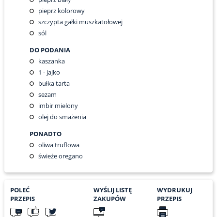
pieprz kolorowy
szczypta gałki muszkatołowej
sól
DO PODANIA
kaszanka
1
- jajko
bułka tarta
sezam
imbir mielony
olej do smażenia
PONADTO
oliwa truflowa
świeże oregano
POLEĆ
WYŚLIJ LISTĘ
WYDRUKUJ
PRZEPIS
ZAKUPÓW
PRZEPIS