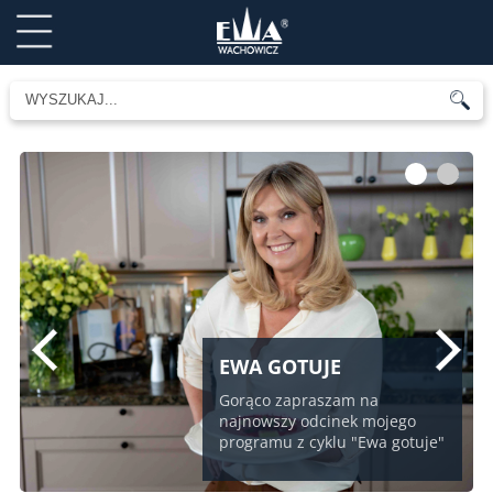
1
2
EWA GOTUJE
Gorąco zapraszam na
najnowszy odcinek mojego
programu z cyklu "Ewa gotuje"