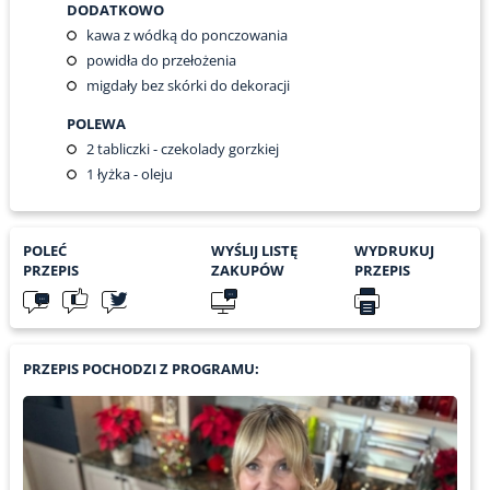
DODATKOWO
kawa z wódką do ponczowania
powidła do przełożenia
migdały bez skórki do dekoracji
POLEWA
2
tabliczki - czekolady gorzkiej
1
łyżka - oleju
POLEĆ
WYŚLIJ LISTĘ
WYDRUKUJ
PRZEPIS
ZAKUPÓW
PRZEPIS
PRZEPIS POCHODZI Z PROGRAMU: