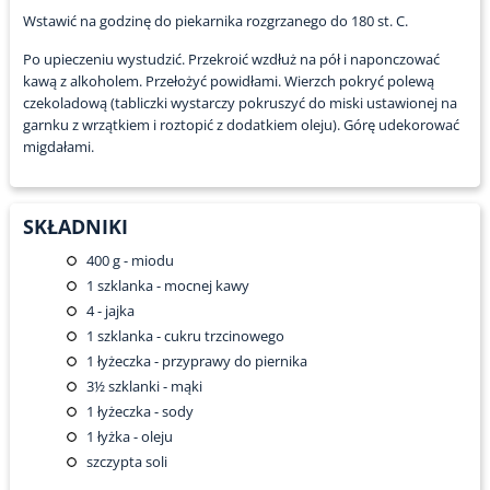
Wstawić na godzinę do piekarnika rozgrzanego do 180 st. C.
Po upieczeniu wystudzić. Przekroić wzdłuż na pół i naponczować
kawą z alkoholem. Przełożyć powidłami. Wierzch pokryć polewą
czekoladową (tabliczki wystarczy pokruszyć do miski ustawionej na
garnku z wrzątkiem i roztopić z dodatkiem oleju). Górę udekorować
migdałami.
SKŁADNIKI
400
g - miodu
1
szklanka - mocnej kawy
4
- jajka
1
szklanka - cukru trzcinowego
1
łyżeczka - przyprawy do piernika
3½
szklanki - mąki
1
łyżeczka - sody
1
łyżka - oleju
szczypta soli