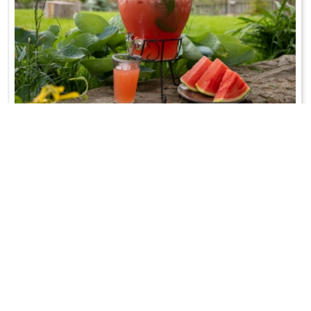
ARBUZOLADA
Lemoniada z arbuza...
WRÓĆ DO LISTY PRZEPISÓW
KONTAKT
PR & MEDIA MANAGER
Promiss Ewa Wachowicz
Ada Ginał-Zwolińska
30-320 Kraków
ada@ginalzwolinska.com
ul. ks. S. Pawlickiego 2/U17
REDAKCJA STRONY