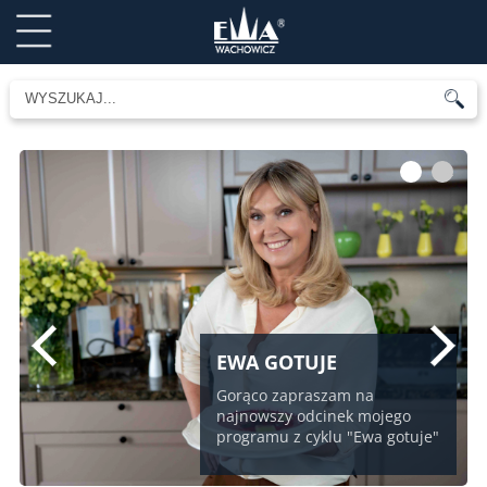
1
2
EWA GOTUJE
Gorąco zapraszam na
najnowszy odcinek mojego
programu z cyklu "Ewa gotuje"