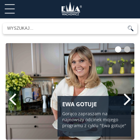
1
2
EWA GOTUJE
Gorąco zapraszam na
najnowszy odcinek mojego
programu z cyklu "Ewa gotuje"