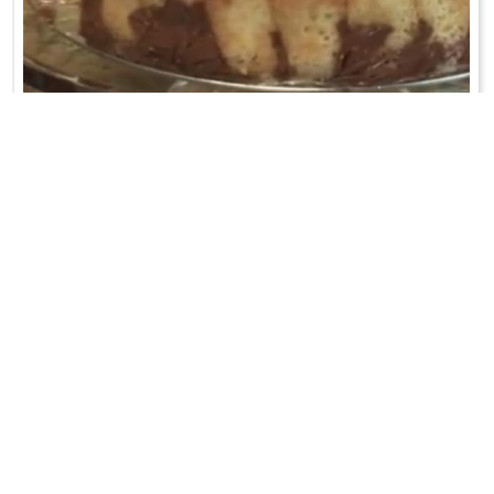
KAWOWE PTASIE MLECZKO
Mleko i śmietanę połączyć, zagotować na małym ogniu. Czekoladę
rozpuścić (najlepiej w ...
WRÓĆ DO LISTY PRZEPISÓW
KONTAKT
PR & MEDIA MANAGER
Promiss Ewa Wachowicz
Ada Ginał-Zwolińska
30-320 Kraków
ada@ginalzwolinska.com
ul. ks. S. Pawlickiego 2/U17
REDAKCJA STRONY
tel. +48 12 266 79 48
Dariusz Wojtala
fax +48 12 269 47 82
darek@promiss.pl
biuro@promiss.pl
SERWIS TECHNICZNY
SOCIAL MEDIA