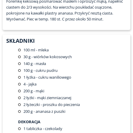
Foremkę keksową posmarować masłem i oprószyć mąką, napełnić
ciastem do 2/3 wysokości. Na wierzchu poukładać osączone,
pokrojone na kawałki plastry ananasa. Przykryć resztą ciasta.
Wyrównać. Piec w temp. 180 st. C przez około 50 minut.
SKŁADNIKI
100
ml - mleka
30
g - wiórków kokosowych
140
g - masła
100
g - cukru pudru
1
łyżka - cukru waniliowego
4
- jajka
200
g - mąki
2
łyżki - mąki ziemniaczanej
2
łyżeczki - proszku do pieczenia
200
g - ananasa z puszki
DEKORACJA
1
tabliczka - czekolady