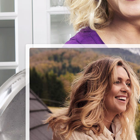
PIEC
CHMU
Przepisy n