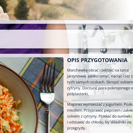
OPIS PRZYGOTOWANIA
Marchewkę obrać i zetrzeć na tarce
jarzynowej. Jabłko umyć, naciąć i też 
tych samych oczkach. Skropić sokiem
cytryny. Dorzucić pora pokrojonego 
półplasterki.
Majonez wymieszać z jogurtem. Posło
miodem. Przyprawić pieprzem i zakwa
sokiem z cytryny. Przelać do surówki.
i odstawić do chłodu, by składniki się
przegryzły.