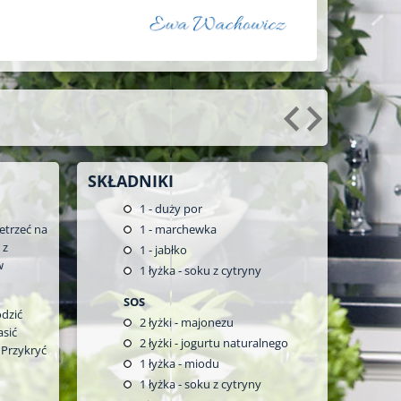
SKŁADNIKI
1
- duży por
zetrzeć na
1
- marchewka
 z
1
- jabłko
w
1
łyżka - soku z cytryny
SOS
dzić
2
łyżki - majonezu
sić
2
łyżki - jogurtu naturalnego
 Przykryć
1
łyżka - miodu
1
łyżka - soku z cytryny