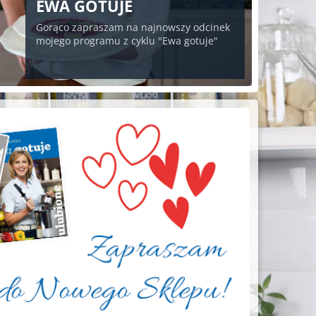
EWA GOTUJE
Gorąco zapraszam na najnowszy odcinek
mojego programu z cyklu "Ewa gotuje"