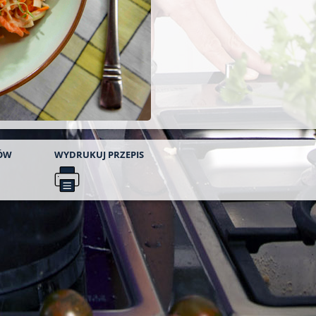
ÓW
WYDRUKUJ
PRZEPIS