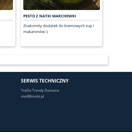
PESTO Z NATKI MARCHEWKI
Znakomity dodatek do kremowych zup i
makaronów;-)
SERWIS TECHNICZNY
TreDo Trendy Domains
mail@tredo.pl