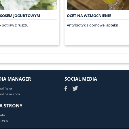
Z SOSEM JOGURTOWYM
OCET NA WZMOCNIENIE
 potraw z rusztu!
Antybiotyk z domowej apteki!
DIA MANAGER
SOCIAL MEDIA
wolińska
olinska.com
A STRONY
ala
ss.pl