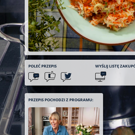
POLEĆ
PRZEPIS
WYŚLIJ LISTĘ
ZAKUP
PRZEPIS POCHODZI Z PROGRAMU: