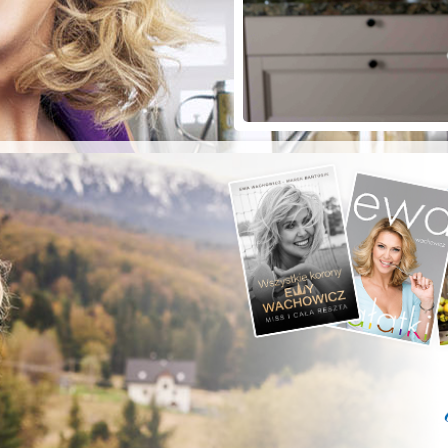
ZYSTE POD
RKĄ!
a grilla;-)