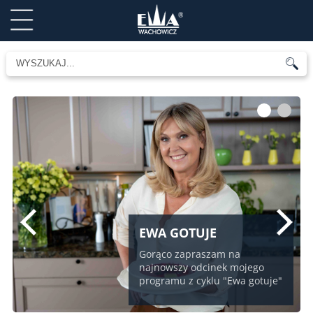
1
2
EWA GOTUJE
Gorąco zapraszam na
najnowszy odcinek mojego
programu z cyklu "Ewa gotuje"