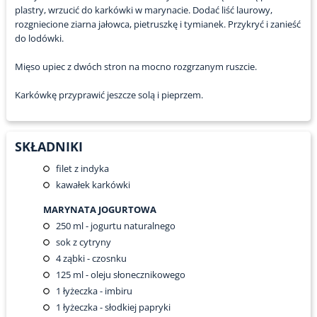
plastry, wrzucić do karkówki w marynacie. Dodać liść laurowy,
rozgniecione ziarna jałowca, pietruszkę i tymianek. Przykryć i zanieść
do lodówki.
Mięso upiec z dwóch stron na mocno rozgrzanym ruszcie.
Karkówkę przyprawić jeszcze solą i pieprzem.
SKŁADNIKI
filet z indyka
kawałek karkówki
MARYNATA JOGURTOWA
250
ml - jogurtu naturalnego
sok z cytryny
4
ząbki - czosnku
125
ml - oleju słonecznikowego
1
łyżeczka - imbiru
1
łyżeczka - słodkiej papryki