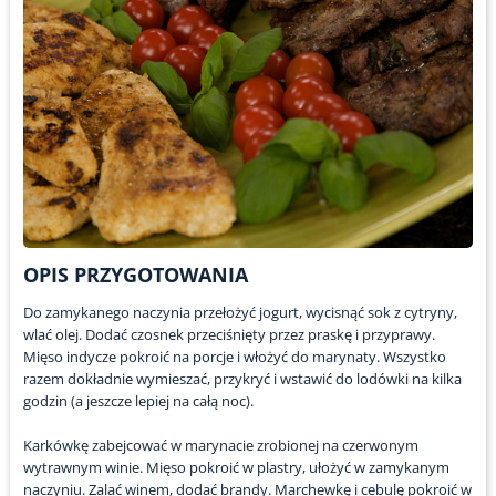
OPIS PRZYGOTOWANIA
Do zamykanego naczynia przełożyć jogurt, wycisnąć sok z cytryny,
wlać olej. Dodać czosnek przeciśnięty przez praskę i przyprawy.
Mięso indycze pokroić na porcje i włożyć do marynaty. Wszystko
razem dokładnie wymieszać, przykryć i wstawić do lodówki na kilka
godzin (a jeszcze lepiej na całą noc).
Karkówkę zabejcować w marynacie zrobionej na czerwonym
wytrawnym winie. Mięso pokroić w plastry, ułożyć w zamykanym
naczyniu. Zalać winem, dodać brandy. Marchewkę i cebulę pokroić w