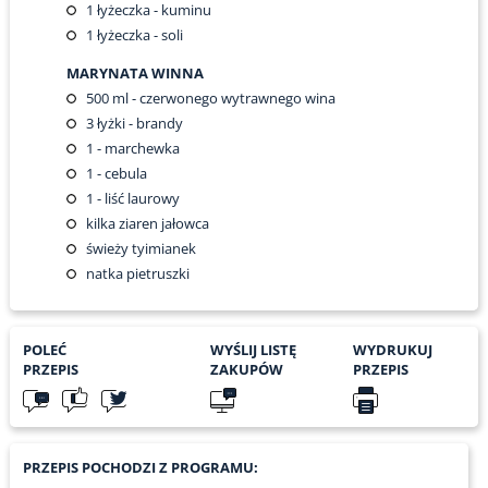
1
łyżeczka - kuminu
1
łyżeczka - soli
MARYNATA WINNA
500
ml - czerwonego wytrawnego wina
3
łyżki - brandy
1
- marchewka
1
- cebula
1
- liść laurowy
kilka ziaren jałowca
świeży tyimianek
natka pietruszki
POLEĆ
WYŚLIJ LISTĘ
WYDRUKUJ
PRZEPIS
ZAKUPÓW
PRZEPIS
PRZEPIS POCHODZI Z PROGRAMU: