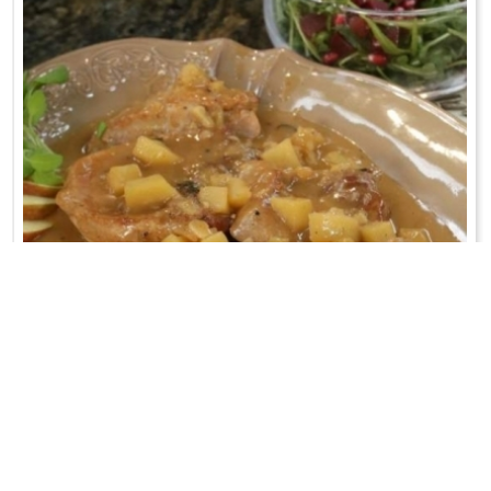
SZYNKA DUSZONA W CYDRZE
Mięso pokroić na dość grube plastry. Obsmażyć z obu stron na
maśle...
WRÓĆ DO LISTY PRZEPISÓW