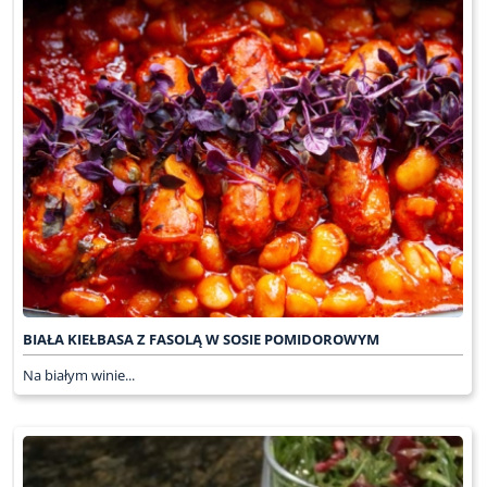
BIAŁA KIEŁBASA Z FASOLĄ W SOSIE POMIDOROWYM
Na białym winie...