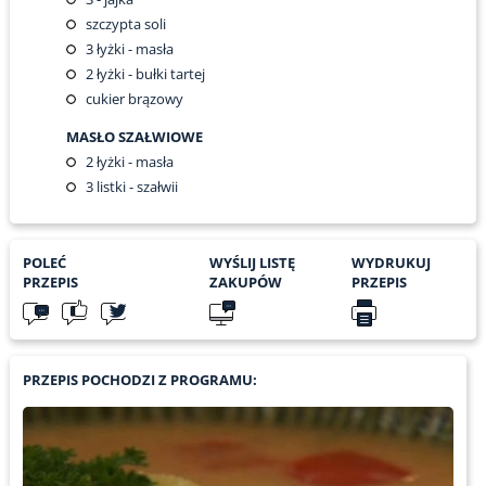
szczypta soli
3
łyżki - masła
2
łyżki - bułki tartej
cukier brązowy
MASŁO SZAŁWIOWE
2
łyżki - masła
3
listki - szałwii
POLEĆ
WYŚLIJ LISTĘ
WYDRUKUJ
PRZEPIS
ZAKUPÓW
PRZEPIS
PRZEPIS POCHODZI Z PROGRAMU: