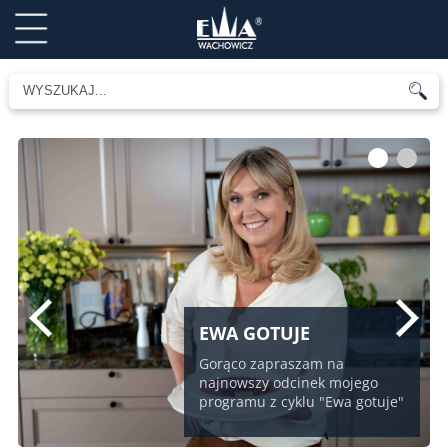
1
2
EWA GOTUJE
Gorąco zapraszam na
najnowszy odcinek mojego
programu z cyklu "Ewa gotuje"