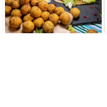
FALAFELE
Na kaszy jaglanej!
WRÓĆ DO LISTY PRZEPISÓW
KONTAKT
PR & MEDIA MANAGER
Promiss Ewa Wachowicz
Ada Ginał-Zwolińska
30-320 Kraków
ada@ginalzwolinska.com
ul. ks. S. Pawlickiego 2/U17
REDAKCJA STRONY
tel. +48 12 266 79 48