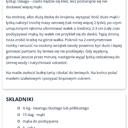
łyżką). Uwaga – ciasto będzie się kleić, lecz postarajcie się nie
dodawać więcej mąki.
Na stolnicę, albo dużą deskę do krojenia, wysypać dość dużo mąki i
łyżką nałożyć trochę masy serowej (tak mniej więcej 2 łyżki), po czym
umączonymi rękoma uformować wałek o średnicy 2-3 cm (cały czas
podsypywać mąką, by wałek nie przykleił się do deski). Tępą stroną
noża zrobić kratkę na górze wałka. Pokroić na 2-centymetrowe
romby i wrzucić na osolony wrzątek (wody powinno być dużo i lepiej
gotować partiami, by leniwe się nie posklejały). Gdy wypłyną,
gotować jeszcze przez minutę, następnie wyjąć łyżką cedzakową do
zimnej wody i natychmiast odcedzić.
Na maśle zezłocić bułkę tartą i dodać do leniwych. Na końcu polać
masłem szałwiowym i posypać brązowym cukrem.
SKŁADNIKI
½
kg - twarogu tłustego lub półtłustego
15
dag - mąki
mąka do podsypania
3
- jajka