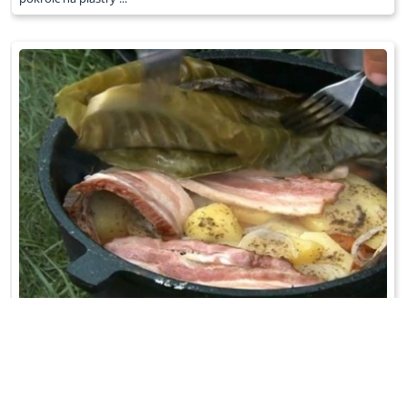
PRAŻONKA
Kociołek wyłożyć liśćmi kapusty. Warzywa pokroić w talarki...