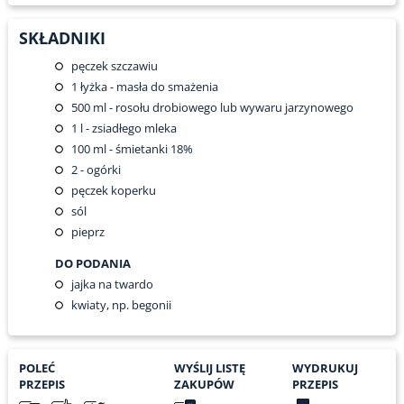
SKŁADNIKI
pęczek szczawiu
1
łyżka - masła do smażenia
500
ml - rosołu drobiowego lub wywaru jarzynowego
1
l - zsiadłego mleka
100
ml - śmietanki 18%
2
- ogórki
pęczek koperku
sól
pieprz
DO PODANIA
jajka na twardo
kwiaty, np. begonii
POLEĆ
WYŚLIJ LISTĘ
WYDRUKUJ
PRZEPIS
ZAKUPÓW
PRZEPIS