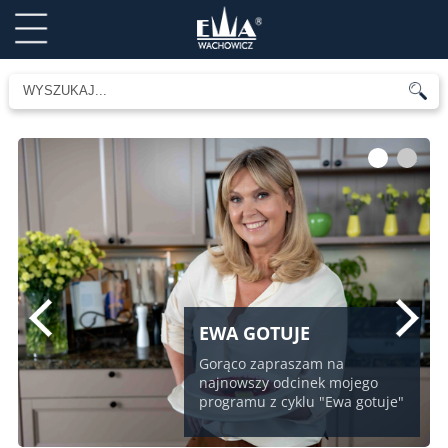
1
2
EWA GOTUJE
Gorąco zapraszam na
najnowszy odcinek mojego
programu z cyklu "Ewa gotuje"