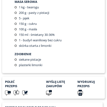
MASA SEROWA
1
kg - twarogu
200
g - pasty z pistacji
5
- jajek
150
g - cukru
100
g - masła
150
ml - śmietany 30-36%
1
- budyń waniliowy bez cukru
skórka otarta z limonki
ZDOBIENIE
siekane pistacje
plasterki limonki
POLEĆ
WYŚLIJ LISTĘ
WYDRUKUJ
PRZEPIS
ZAKUPÓW
PRZEPIS