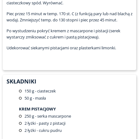
ciasteczkowy spód. Wyrównać.
Piec przez 15 minut w temp. 170 st. C (z funkcją pary lub nad blachą z
wodą). Zmniejszyć temp. do 130 stopni i piec przez 45 minut.
Po wystudzeniu pokryć kremem z mascarpone i pistacji (serek
wystarczy zmiksować z cukrem i pastą pistacjową).
Udekorować siekanymi pistacjami oraz plasterkami limonki.
SKŁADNIKI
150
g - ciasteczek
50
g - masła
KREM PISTACJOWY
250
g - serka mascarpone
2
łyżki - pasty z pistacji
2
łyżki - cukru pudru