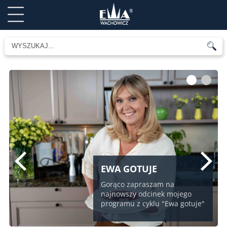
1
2
EWA GOTUJE
Gorąco zapraszam na
najnowszy odcinek mojego
programu z cyklu "Ewa gotuje"