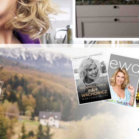
ZYSTE POD
RKĄ!
a grilla;-)