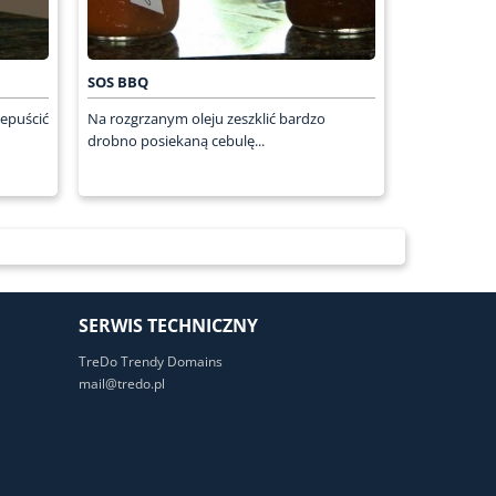
SOS BBQ
zepuścić
Na rozgrzanym oleju zeszklić bardzo
drobno posiekaną cebulę...
SERWIS TECHNICZNY
TreDo Trendy Domains
mail@tredo.pl