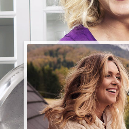
PIEC
CHMU
Przepisy n