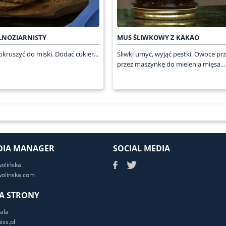
ŁNOZIARNISTY
MUS ŚLIWKOWY Z KAKAO
kruszyć do miski. Dodać cukier...
Śliwki umyć, wyjąć pestki. Owoce pr
przez maszynkę do mielenia mięsa...
DIA MANAGER
SOCIAL MEDIA
wolińska
olinska.com
A STRONY
ala
ss.pl