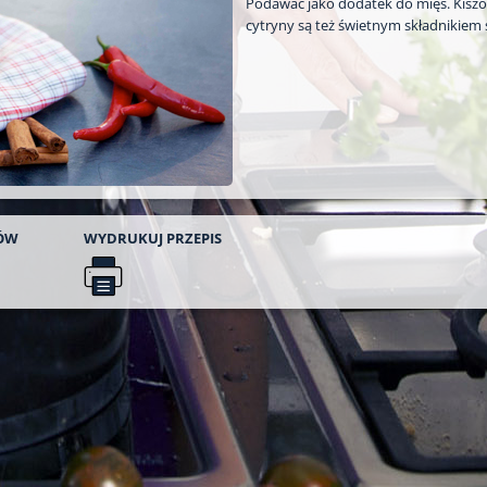
Podawać jako dodatek do mięs. Kisz
cytryny są też świetnym składnikiem 
ÓW
WYDRUKUJ
PRZEPIS