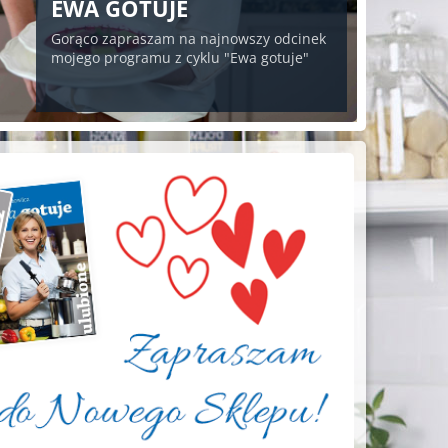
EWA GOTUJE
Gorąco zapraszam na najnowszy odcinek
mojego programu z cyklu "Ewa gotuje"