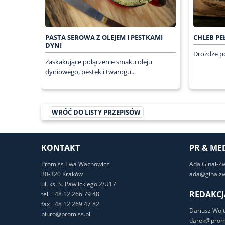
PASTA SEROWA Z OLEJEM I PESTKAMI
CHLEB PE
DYNI
Drożdże po
Zaskakujące połączenie smaku oleju
dyniowego, pestek i twarogu...
WRÓĆ DO LISTY PRZEPISÓW
KONTAKT
PR & ME
Promiss Ewa Wachowicz
Ada Ginał-Z
30-320 Kraków
ada@ginalzw
ul. ks. S. Pawlickiego 2/U17
REDAKCJ
tel. +48 12 266 79 48
fax +48 12 269 47 82
Dariusz Wojt
biuro@promiss.pl
darek@promi