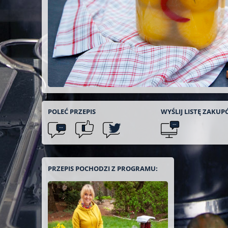
POLEĆ
PRZEPIS
WYŚLIJ LISTĘ
ZAKUP
PRZEPIS POCHODZI Z PROGRAMU: