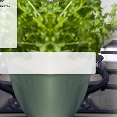
one
sałatek.