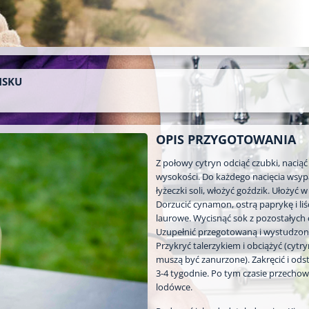
ŃSKU
OPIS PRZYGOTOWANIA
Z połowy cytryn odciąć czubki, naciąć
wysokości. Do każdego nacięcia wsyp
łyżeczki soli, włożyć goździk. Ułożyć w
Dorzucić cynamon, ostrą paprykę i liś
laurowe. Wycisnąć sok z pozostałych 
Uzupełnić przegotowaną i wystudzo
Przykryć talerzykiem i obciążyć (cytr
muszą być zanurzone). Zakręcić i ods
3-4 tygodnie. Po tym czasie przecho
lodówce.