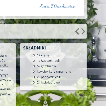
SKŁADNIKI
12
- cytryn
 do ¾
ać 2
12
łyżeczek - soli
 słoiku.
6
- goździków
cie
kawałek kory cynamonu
cytryn.
2
- papryczki chili
ną wodą.
2
- liście laurowe
yny
tawić na
wywać w