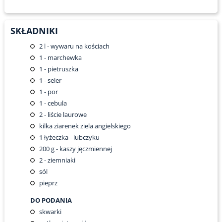
SKŁADNIKI
2
l - wywaru na kościach
1
- marchewka
1
- pietruszka
1
- seler
1
- por
1
- cebula
2
- liście laurowe
kilka ziarenek ziela angielskiego
1
łyżeczka - lubczyku
200
g - kaszy jęczmiennej
2
- ziemniaki
sól
pieprz
DO PODANIA
skwarki