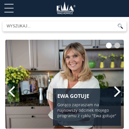
1
2
EWA GOTUJE
Gorąco zapraszam na
najnowszy odcinek mojego
programu z cyklu "Ewa gotuje"