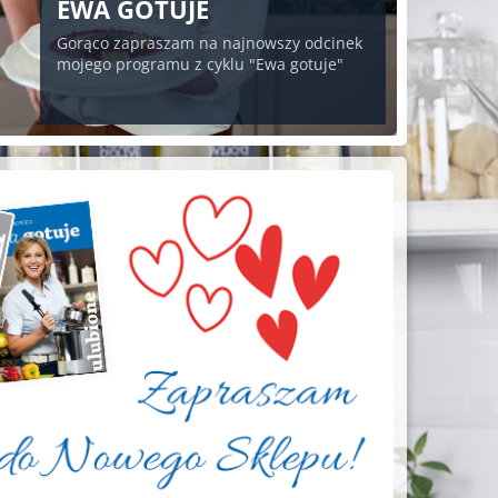
EWA GOTUJE
Gorąco zapraszam na najnowszy odcinek
mojego programu z cyklu "Ewa gotuje"