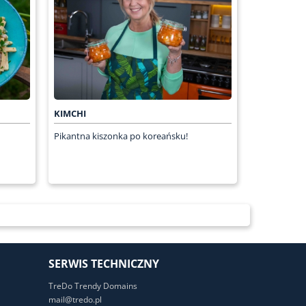
KIMCHI
Pikantna kiszonka po koreańsku!
SERWIS TECHNICZNY
TreDo Trendy Domains
mail@tredo.pl