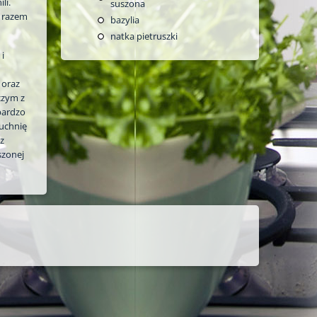
li.
suszona
o razem
bazylia
natka pietruszki
 i
 oraz
 czym z
bardzo
kuchnię
z
szonej