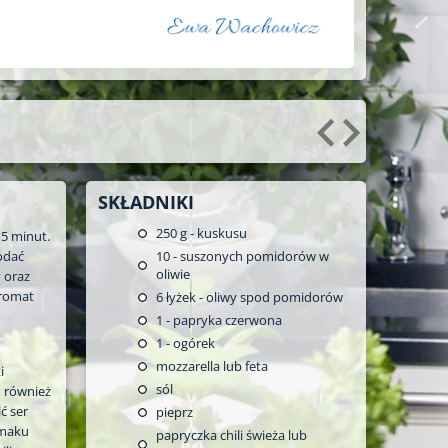
SKŁADNIKI
250
g - kuskusu
 5 minut.
dodać
10
- suszonych pomidorów w
oliwie
 oraz
aromat
6
łyżek - oliwy spod pomidorów
1
- papryka czerwona
1
- ogórek
mozzarella lub feta
i
sól
– również
ć ser
pieprz
smaku
papryczka chili świeża lub