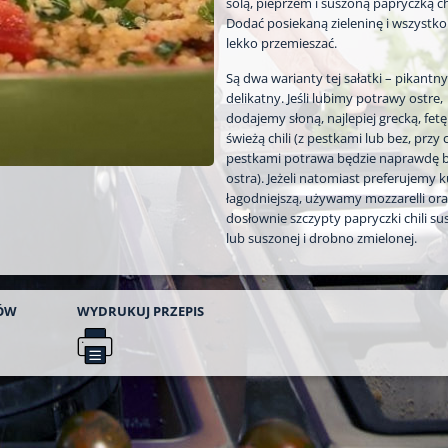
solą, pieprzem i suszoną papryczką chi
Dodać posiekaną zieleninę i wszystk
lekko przemieszać.
Są dwa warianty tej sałatki – pikantny
delikatny. Jeśli lubimy potrawy ostre,
dodajemy słoną, najlepiej grecką, fetę
świeżą chili (z pestkami lub bez, przy
pestkami potrawa będzie naprawdę 
ostra). Jeżeli natomiast preferujemy 
łagodniejszą, używamy mozzarelli ora
dosłownie szczypty papryczki chili su
lub suszonej i drobno zmielonej.
ÓW
WYDRUKUJ
PRZEPIS