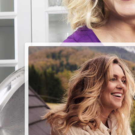
PIEC
CHMU
Przepisy n