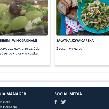
 SEREM I WINOGRONAMI
SAŁATKA SZWAJCARSKA
ączyć z zalewy, przełożyć do
Z sosem winegret;-)
ać ser pokrojony w kostkę,
...
DIA MANAGER
SOCIAL MEDIA
wolińska
olinska.com