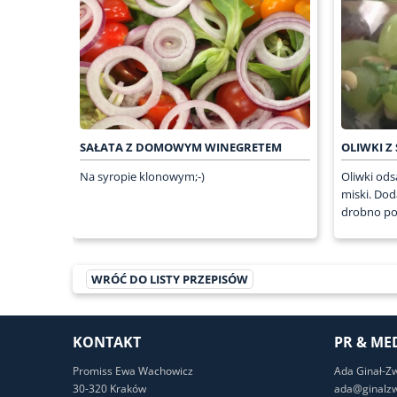
SAŁATA Z DOMOWYM WINEGRETEM
OLIWKI Z
Na syropie klonowym;-)
Oliwki ods
miski. Dod
drobno po 
WRÓĆ DO LISTY PRZEPISÓW
KONTAKT
PR & ME
Promiss Ewa Wachowicz
Ada Ginał-Z
30-320 Kraków
ada@ginalzw