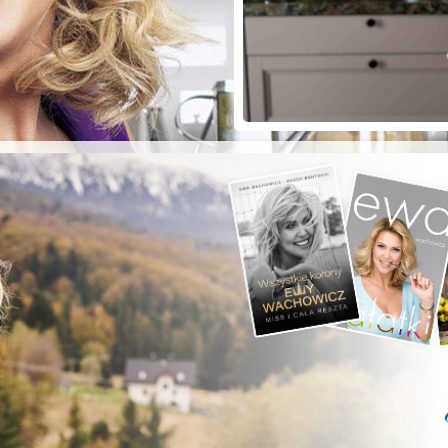
ZYSTE POD
RKĄ!
a grilla;-)