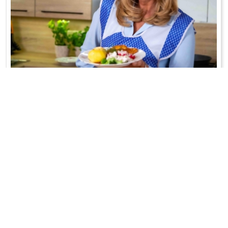
KOTLETY SZU SZU
Hit z PRL-u!
WRÓĆ DO LISTY PRZEPISÓW
KONTAKT
PR & MEDIA MANAGER
Promiss Ewa Wachowicz
Ada Ginał-Zwolińska
30-320 Kraków
ada@ginalzwolinska.com
ul. ks. S. Pawlickiego 2/U17
REDAKCJA STRONY
tel. +48 12 266 79 48