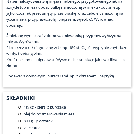
Na ser nałożyć warstwę mięsa mielonego, przygotowanego jak na
sznycle (do mięsa dodać bułkę namoczoną w mleku - odciśniętą,
jajko, czosnek przeciśnięty przez praskę oraz cebulę usmażoną na
łyżce masła, przyprawić solą i pieprzem, wyrobić). Wyrównać,
docisnąć.
Śmietanę wymieszać z domową mieszanką przypraw, wyłożyć na
mięso. Wyrównać.
Piec przez około 1 godzinę w temp. 180 st. C. Jeśli wypłynie zbyt dużo
wody, trzeba ją zlać.
Kroić na zimno i odgrzewać. Wyśmienicie smakuje jako wędlina - na
zimno.
Podawać z domowymi buraczkami, np. z chrzanem i papryką.
SKŁADNIKI
1½
kg - piersi z kurczaka
olej do posmarowania mięsa
800
g - pieczarek
2
- cebule