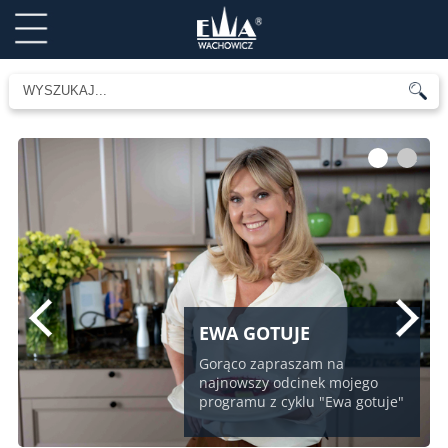
1
2
EWA GOTUJE
Gorąco zapraszam na
najnowszy odcinek mojego
programu z cyklu "Ewa gotuje"