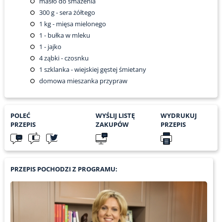
masło do smażenia
300
g - sera żółtego
1
kg - mięsa mielonego
1
- bułka w mleku
1
- jajko
4
ząbki - czosnku
1
szklanka - wiejskiej gęstej śmietany
domowa mieszanka przypraw
POLEĆ
WYŚLIJ LISTĘ
WYDRUKUJ
PRZEPIS
ZAKUPÓW
PRZEPIS
PRZEPIS POCHODZI Z PROGRAMU: