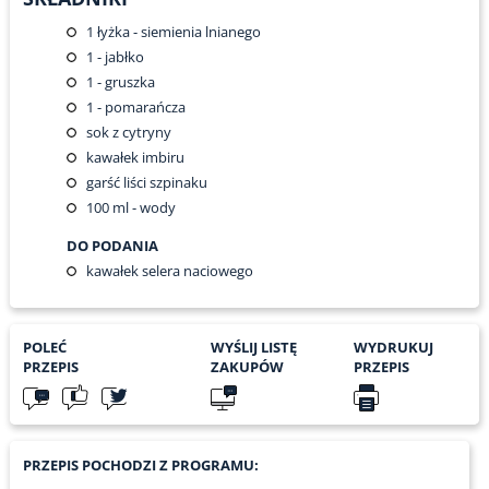
1
łyżka - siemienia lnianego
1
- jabłko
1
- gruszka
1
- pomarańcza
sok z cytryny
kawałek imbiru
garść liści szpinaku
100
ml - wody
DO PODANIA
kawałek selera naciowego
POLEĆ
WYŚLIJ LISTĘ
WYDRUKUJ
PRZEPIS
ZAKUPÓW
PRZEPIS
PRZEPIS POCHODZI Z PROGRAMU: