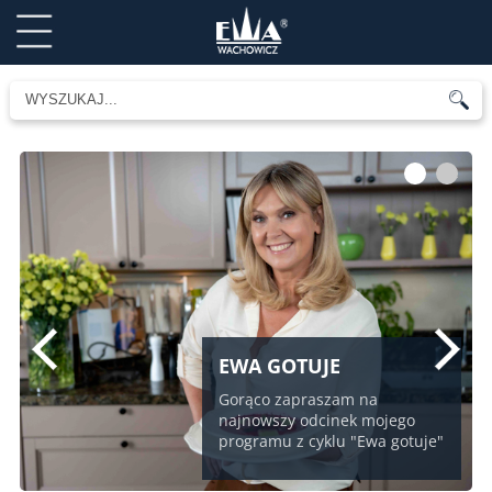
1
2
EWA GOTUJE
Gorąco zapraszam na
najnowszy odcinek mojego
programu z cyklu "Ewa gotuje"