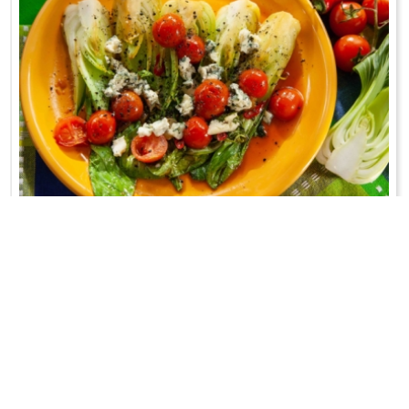
PAK CHOI Z PATELNI
Kapusta chińska na ciepło;-)
WRÓĆ DO LISTY PRZEPISÓW
KONTAKT
PR & MEDIA MANAGER