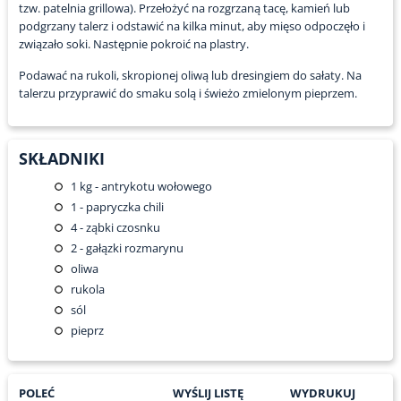
tzw. patelnia grillowa). Przełożyć na rozgrzaną tacę, kamień lub
podgrzany talerz i odstawić na kilka minut, aby mięso odpoczęło i
związało soki. Następnie pokroić na plastry.
Podawać na rukoli, skropionej oliwą lub dresingiem do sałaty. Na
talerzu przyprawić do smaku solą i świeżo zmielonym pieprzem.
SKŁADNIKI
1
kg - antrykotu wołowego
1
- papryczka chili
4
- ząbki czosnku
2
- gałązki rozmarynu
oliwa
rukola
sól
pieprz
POLEĆ
WYŚLIJ LISTĘ
WYDRUKUJ