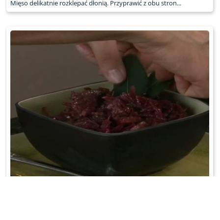
Mięso delikatnie rozklepać dłonią. Przyprawić z obu stron...
MODRY BIGOS
Bigos - też mi coś... Tyle tylko, że ten jest niezwykły, bo na czerwonej
kapuście kiszonej!