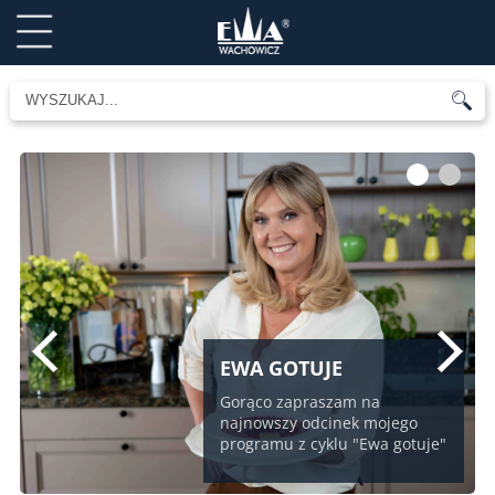
1
2
EWA GOTUJE
Gorąco zapraszam na
najnowszy odcinek mojego
programu z cyklu "Ewa gotuje"