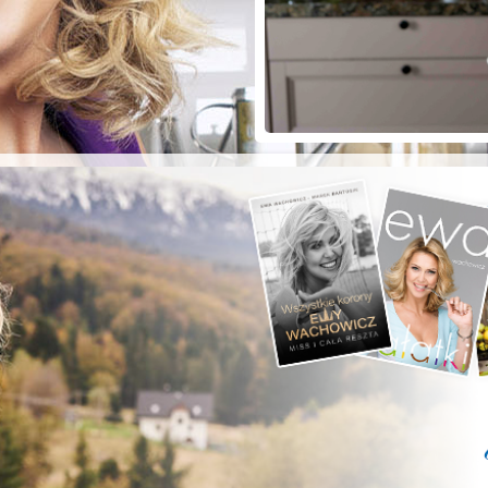
ZYSTE POD
RKĄ!
a grilla;-)