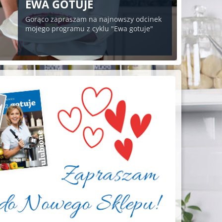
EWA GOTUJE
Gorąco zapraszam na najnowszy odcinek
mojego programu z cyklu "Ewa gotuje"