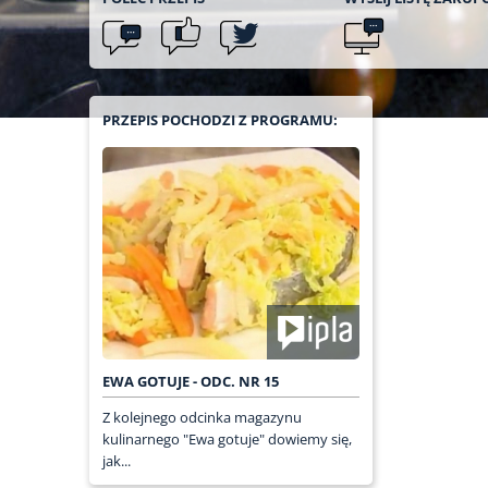
PRZEPIS POCHODZI Z PROGRAMU:
EWA GOTUJE - ODC. NR 15
Z kolejnego odcinka magazynu
kulinarnego "Ewa gotuje" dowiemy się,
jak...