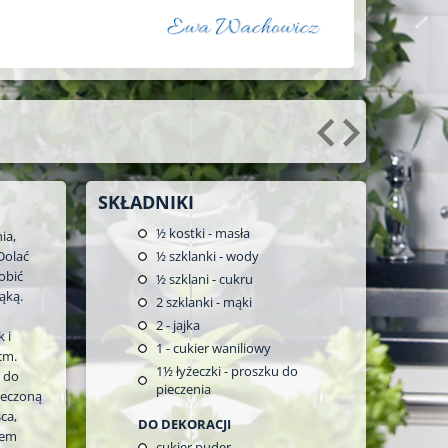
SKŁADNIKI
½
kostki - masła
ia,
Dolać
½
szklanki - wody
obić
½
szklani - cukru
ąką.
2
szklanki - mąki
2
- jajka
 i
1
- cukier waniliowy
cm.
1½
łyżeczki - proszku do
 do
pieczenia
pieczoną
ca,
DO DEKORACJI
łem
cukier puder