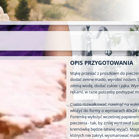
OPIS PRZYGOTOWANIA
Mąkę przesiać z proszkiem do pieczen
dodać zimne masło, wyrobić nożem. 
zimną wodę, dodać cukier i jajka. Wyr
rękami, w razie potrzeby podsypać m
Ciasto rozwałkować, nawinąć na wałek
włożyć do formy o wymiarach 40x24 
Foremkę wyłożyć wcześniej papierem
pieczenia - tak, by z niej wystawał (u
kremówkę będzie łatwiej wyjąć). Miejs
których nie zakrył, wysmarować mas