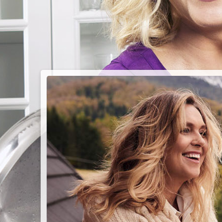
PIEC
CHMU
Przepisy n