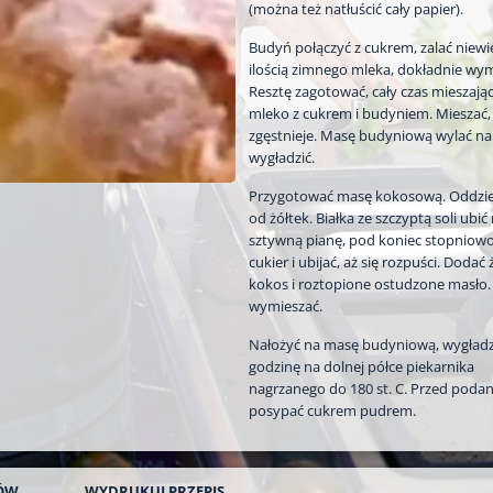
(można też natłuścić cały papier).
Budyń połączyć z cukrem, zalać niewi
ilością zimnego mleka, dokładnie wym
Resztę zagotować, cały czas mieszając
mleko z cukrem i budyniem. Mieszać,
zgęstnieje. Masę budyniową wylać na 
wygładzić.
Przygotować masę kokosową. Oddziel
od żółtek. Białka ze szczyptą soli ubić
sztywną pianę, pod koniec stopniow
cukier i ubijać, aż się rozpuści. Dodać 
kokos i roztopione ostudzone masło.
wymieszać.
Nałożyć na masę budyniową, wygładzi
godzinę na dolnej półce piekarnika
nagrzanego do 180 st. C. Przed poda
posypać cukrem pudrem.
ÓW
WYDRUKUJ
PRZEPIS