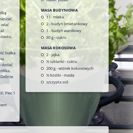
MASA BUDYNIOWA
elką
1
l - mleka
ieszać.
2
- budyń śmietankowy
 wlać
 aż
1
- budyń waniliowy
ciasto,
80
g - cukru
MASA KOKOSOWA
ić białka
2
- jajka
 na
½
szklanki - cukru
o dodać
200
g - wiórek kokosowych
żółtka,
½
kostki - masła
 Dobrze
szczypta soli
ć. Piec 1
niem