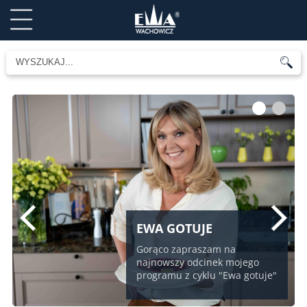
1
2
EWA GOTUJE
Gorąco zapraszam na
najnowszy odcinek mojego
programu z cyklu "Ewa gotuje"