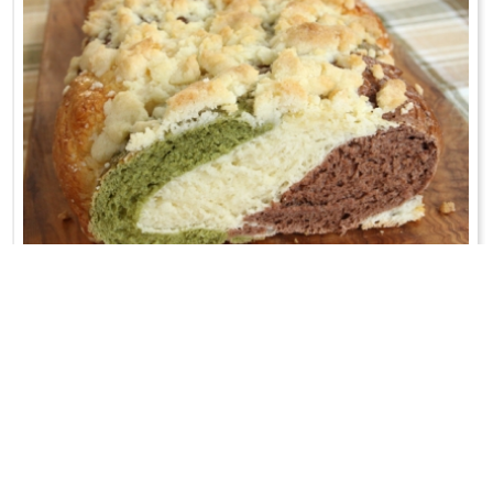
CHAŁKA TRÓJKOLOROWA
Warkocz na drożdżach;-)
WRÓĆ DO LISTY PRZEPISÓW
KONTAKT
PR & MEDIA MANAGER