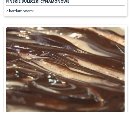
FIŃSKIE BUŁECZKI CYNAMONOWE
Z kardamonem!
CIASTO Z POLEWĄ MARMURKOWĄ
Masło utrzeć na puszysta masę. Gdy zbieleje, dodać cukier. Utrzeć.