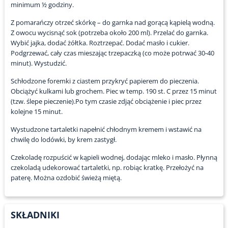
minimum ½ godziny.
Z pomarańczy otrzeć skórkę – do garnka nad gorącą kąpielą wodną.
Z owocu wycisnąć sok (potrzeba około 200 ml). Przelać do garnka.
Wybić jajka, dodać żółtka. Roztrzepać. Dodać masło i cukier.
Podgrzewać, cały czas mieszając trzepaczką (co może potrwać 30-40
minut). Wystudzić.
Schłodzone foremki z ciastem przykryć papierem do pieczenia.
Obciążyć kulkami lub grochem. Piec w temp. 190 st. C przez 15 minut
(tzw. ślepe pieczenie).Po tym czasie zdjąć obciążenie i piec przez
kolejne 15 minut.
Wystudzone tartaletki napełnić chłodnym kremem i wstawić na
chwilę do lodówki, by krem zastygł.
Czekoladę rozpuścić w kąpieli wodnej, dodając mleko i masło. Płynną
czekoladą udekorować tartaletki, np. robiąc kratkę. Przełożyć na
paterę. Można ozdobić świeżą miętą.
SKŁADNIKI