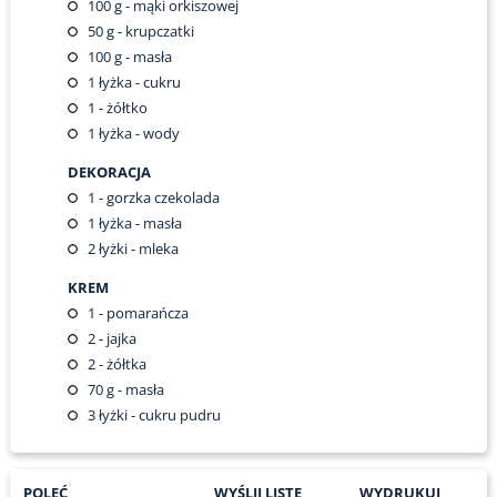
100
g - mąki orkiszowej
50
g - krupczatki
100
g - masła
1
łyżka - cukru
1
- żółtko
1
łyżka - wody
DEKORACJA
1
- gorzka czekolada
1
łyżka - masła
2
łyżki - mleka
KREM
1
- pomarańcza
2
- jajka
2
- żółtka
70
g - masła
3
łyżki - cukru pudru
POLEĆ
WYŚLIJ LISTĘ
WYDRUKUJ