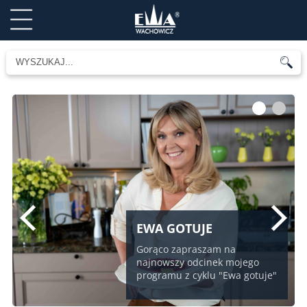
1
2
EWA GOTUJE
Gorąco zapraszam na
najnowszy odcinek mojego
programu z cyklu "Ewa gotuje"