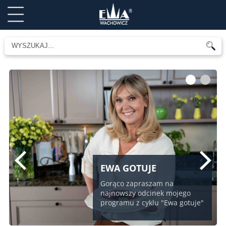
1
2
EWA GOTUJE
Gorąco zapraszam na
najnowszy odcinek mojego
programu z cyklu "Ewa gotuje"