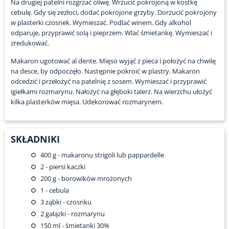
Na drugiej patelni rozgrzać oliwę. Wrzucić pokrojoną w kostkę
cebulę. Gdy się zezłoci, dodać pokrojone grzyby. Dorzucić pokrojony
w plasterki czosnek. Wymieszać. Podlać winem. Gdy alkohol
odparuje, przyprawić solą i pieprzem. Wlać śmietankę. Wymieszać i
zredukować.
Makaron ugotować al dente. Mięso wyjąć z pieca i położyć na chwilę
na desce, by odpoczęło. Następnie pokroić w plastry. Makaron
odcedzić i przełożyć na patelnię z sosem. Wymieszać i przyprawić
igiełkami rozmarynu. Nałożyć na głęboki talerz. Na wierzchu ułożyć
kilka plasterków mięsa. Udekorować rozmarynem.
SKŁADNIKI
400
g - makaronu strigoli lub pappardelle
2
- piersi kaczki
200
g - borowików mrożonych
1
- cebula
3
ząbki - czosnku
2
gałązki - rozmarynu
150
ml - śmietanki 30%