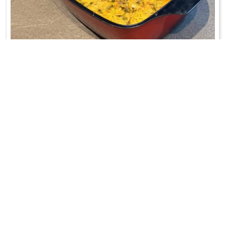
BABKA ZIEMNIACZANA NA ŻEBERKACH
Dla mięsożerców!
WRÓĆ DO LISTY PRZEPISÓW
KONTAKT
PR & MEDIA MANAGER
Promiss Ewa Wachowicz
Ada Ginał-Zwolińska
30-320 Kraków
ada@ginalzwolinska.com
ul. ks. S. Pawlickiego 2/U17
REDAKCJA STRONY
tel. +48 12 266 79 48
Dariusz Wojtala
fax +48 12 269 47 82
darek@promiss.pl
biuro@promiss.pl
SERWIS TECHNICZNY