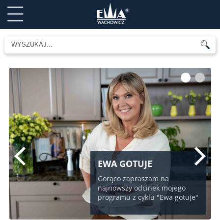
1
2
EWA GOTUJE
Gorąco zapraszam na
najnowszy odcinek mojego
programu z cyklu "Ewa gotuje"