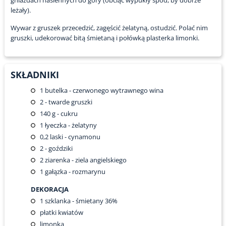
gniazdach nasiennych do góry (obciąć wypukły spód, by dobrze
leżały).
Wywar z gruszek przecedzić, zagęścić żelatyną, ostudzić. Polać nim
gruszki, udekorować bitą śmietaną i połówką plasterka limonki.
SKŁADNIKI
1
butelka - czerwonego wytrawnego wina
2
- twarde gruszki
140
g - cukru
1
łyeczka - żelatyny
0,2
laski - cynamonu
2
- goździki
2
ziarenka - ziela angielskiego
1
gałązka - rozmarynu
DEKORACJA
1
szklanka - śmietany 36%
płatki kwiatów
limonka