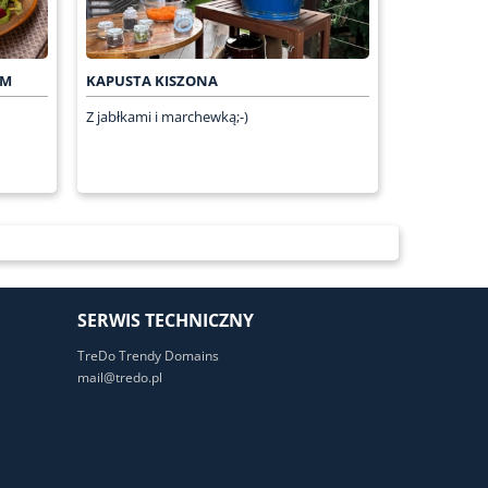
EM
KAPUSTA KISZONA
Z jabłkami i marchewką;-)
SERWIS TECHNICZNY
TreDo Trendy Domains
mail@tredo.pl