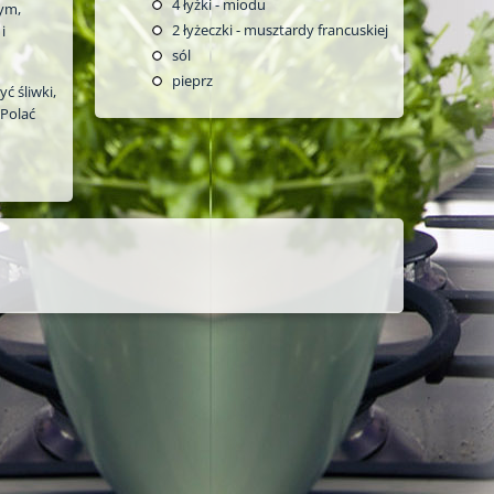
4
łyżki - miodu
ym,
2
łyżeczki - musztardy francuskiej
i
sól
pieprz
ć śliwki,
 Polać