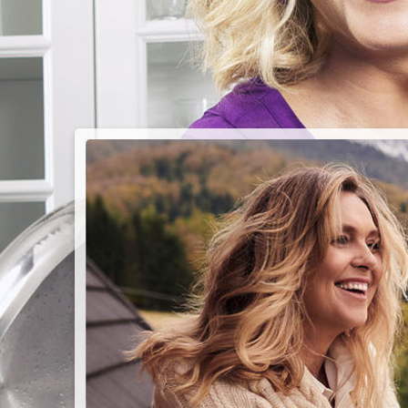
PIEC
CHMU
Przepisy n