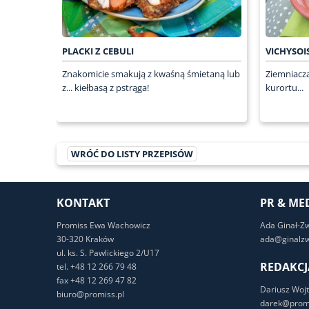
PLACKI Z CEBULI
VICHYSOI
Znakomicie smakują z kwaśną śmietaną lub
Ziemniacz
z... kiełbasą z pstrąga!
kurortu...
WRÓĆ DO LISTY PRZEPISÓW
KONTAKT
PR & ME
Promiss Ewa Wachowicz
Ada Ginał-Z
30-320 Kraków
ada@ginalzw
ul. ks. S. Pawlickiego 2/U17
REDAKCJ
tel. +48 12 266 79 48
fax +48 12 269 47 82
Dariusz Wojt
biuro@promiss.pl
darek@promi