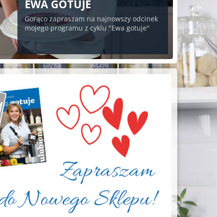
EWA GOTUJE
Gorąco zapraszam na najnowszy odcinek
mojego programu z cyklu "Ewa gotuje"