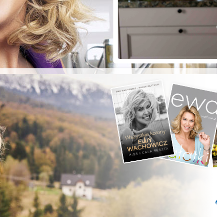
ZYSTE POD
RKĄ!
a grilla;-)