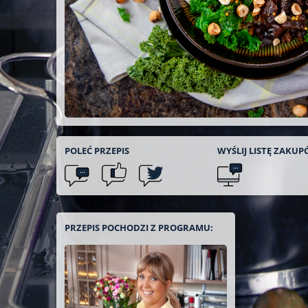
POLEĆ
PRZEPIS
WYŚLIJ LISTĘ
ZAKUP
PRZEPIS POCHODZI Z PROGRAMU: