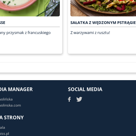
SSE
SAŁATKA Z WĘDZONYM PSTRĄGI
any przysmak z francuskiego
Z warzywami z rusztu!
DIA MANAGER
SOCIAL MEDIA
wolińska
olinska.com
A STRONY
ala
ss.pl