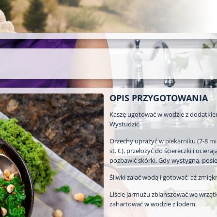
OPIS PRZYGOTOWANIA
Kaszę ugotować w wodzie z dodatkiem
Wystudzić.
Orzechy uprażyć w piekarniku (7-8 mi
st. C), przełożyć do ściereczki i ocieraj
pozbawić skórki. Gdy wystygną, posie
Śliwki zalać wodą i gotować, aż zmięk
Liście jarmużu zblanszować we wrząt
zahartować w wodzie z lodem.