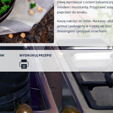
Oliwę wymieszać z octem balsamiczn
miodem i musztardą. Przyprawić solą 
pieprzem do smaku.
Kaszę nałożyć do miski. Na kaszy ułoży
jarmuż i pokrojony w kostkę ser kozi.
dressingiem i posypać orzechami.
ÓW
WYDRUKUJ
PRZEPIS