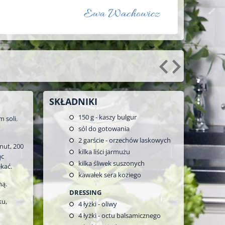
SKŁADNIKI
150
g - kaszy bulgur
 soli.
sól do gotowania
2
garście - orzechów laskowych
nut, 200
kilka liści jarmużu
ąc
kilka śliwek suszonych
kać.
kawałek sera koziego
ną.
DRESSING
ku,
4
łyżki - oliwy
4
łyżki - octu balsamicznego