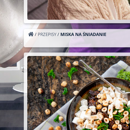
/
PRZEPISY
/
MISKA NA ŚNIADANIE