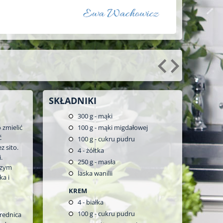
SKŁADNIKI
300
g - mąki
 zmielić
100
g - mąki migdałowej
ć
100
g - cukru pudru
z sito.
4
- żółtka
.
250
g - masła
czym
laska wanilii
ka i
KREM
4
- białka
100
g - cukru pudru
rednica