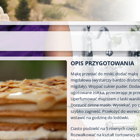
OPIS PRZYGOTOWANIA
Mąkę przesiać do miski, dodać mąkę
migdałową (wystarczy bardzo drobno
migdały). Wsypać cukier puder. Doda
ugotowane żółtka, przecierając je prze
Uperfumować miąższem z laski wanilii
Dorzucić zimne masło. Wysiekać, po 
szybko zagnieść. Przełożyć do worecz
wstawić na godzinę do lodówki.
Ciasto podzielić na 5 równych części.
Rozwałkować na kształt tortownicy (ś