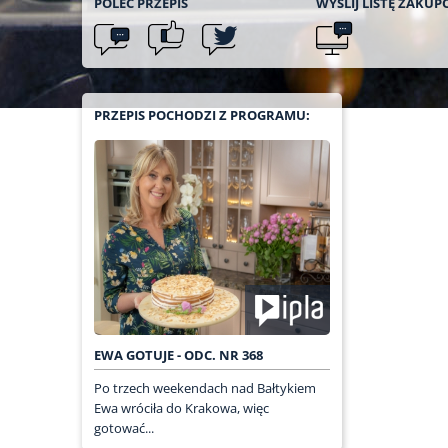
POLEĆ
PRZEPIS
WYŚLIJ LISTĘ
ZAKUP
PRZEPIS POCHODZI Z PROGRAMU:
EWA GOTUJE - ODC. NR 368
Po trzech weekendach nad Bałtykiem
Ewa wróciła do Krakowa, więc
gotować...