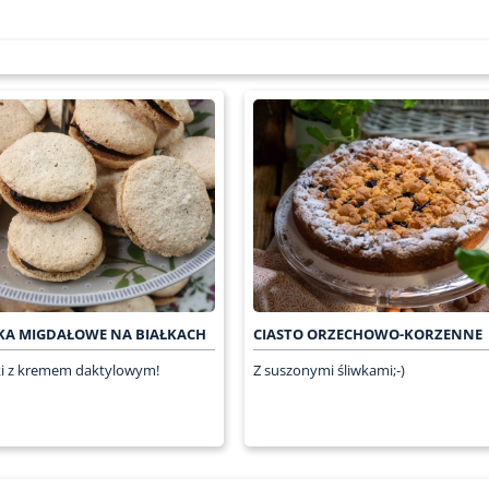
KA MIGDAŁOWE NA BIAŁKACH
CIASTO ORZECHOWO-KORZENNE
i z kremem daktylowym!
Z suszonymi śliwkami;-)