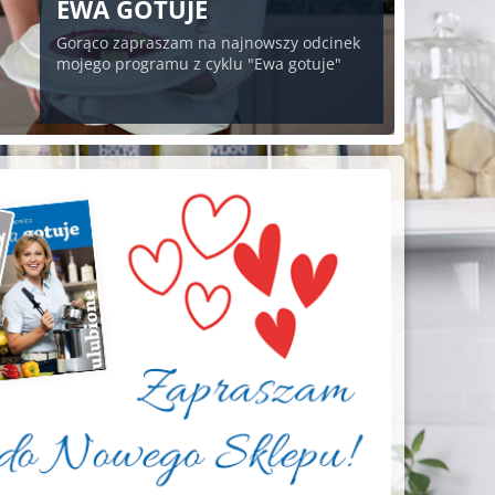
EWA GOTUJE
Gorąco zapraszam na najnowszy odcinek
mojego programu z cyklu "Ewa gotuje"