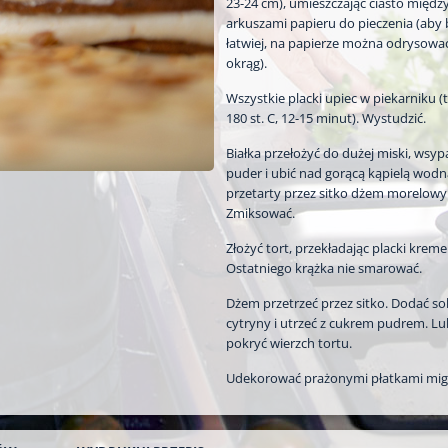
23-24 cm), umieszczając ciasto międ
arkuszami papieru do pieczenia (aby 
łatwiej, na papierze można odrysowa
okrąg).
Wszystkie placki upiec w piekarniku (
180 st. C, 12-15 minut). Wystudzić.
Białka przełożyć do dużej miski, wsyp
puder i ubić nad gorącą kąpielą wod
przetarty przez sitko dżem morelowy
Zmiksować.
Złożyć tort, przekładając placki krem
Ostatniego krążka nie smarować.
Dżem przetrzeć przez sitko. Dodać so
cytryny i utrzeć z cukrem pudrem. L
pokryć wierzch tortu.
Udekorować prażonymi płatkami mig