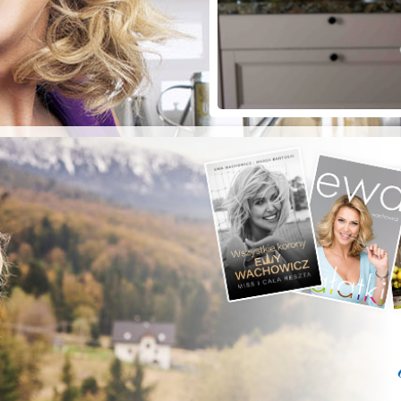
ZYSTE POD
RKĄ!
a grilla;-)