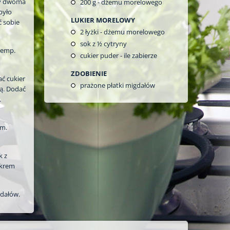
zy dwoma
200
g - dżemu morelowego
było
LUKIER MORELOWY
ć sobie
2
łyżki - dżemu morelowego
sok z ½ cytryny
temp.
cukier puder - ile zabierze
ZDOBIENIE
ać cukier
prażone płatki migdałów
ną. Dodać
.
em.
k z
ukrem
dałów.