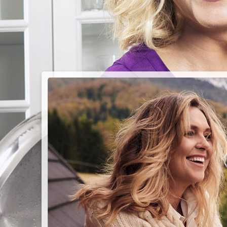
PIEC
CHMU
Przepisy n