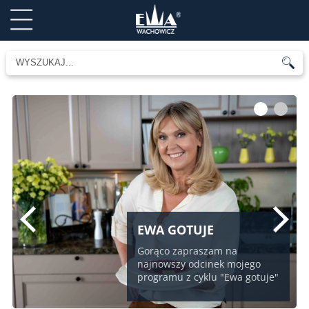
1
2
EWA GOTUJE
Gorąco zapraszam na
najnowszy odcinek mojego
programu z cyklu "Ewa gotuje"