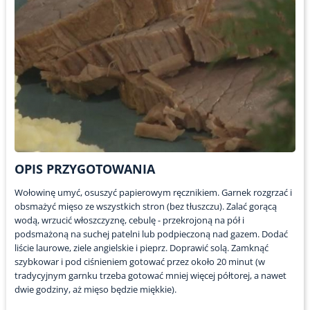
OPIS PRZYGOTOWANIA
Wołowinę umyć, osuszyć papierowym ręcznikiem. Garnek rozgrzać i
obsmażyć mięso ze wszystkich stron (bez tłuszczu). Zalać gorącą
wodą, wrzucić włoszczyznę, cebulę - przekrojoną na pół i
podsmażoną na suchej patelni lub podpieczoną nad gazem. Dodać
liście laurowe, ziele angielskie i pieprz. Doprawić solą. Zamknąć
szybkowar i pod ciśnieniem gotować przez około 20 minut (w
tradycyjnym garnku trzeba gotować mniej więcej półtorej, a nawet
dwie godziny, aż mięso będzie miękkie).