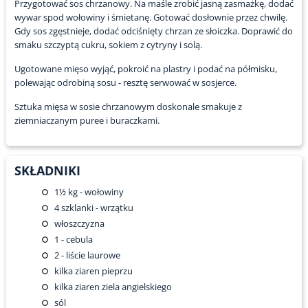
Przygotować sos chrzanowy. Na maśle zrobić jasną zasmażkę, dodać
wywar spod wołowiny i śmietanę. Gotować dosłownie przez chwilę.
Gdy sos zgęstnieje, dodać odciśnięty chrzan ze słoiczka. Doprawić do
smaku szczyptą cukru, sokiem z cytryny i solą.
Ugotowane mięso wyjąć, pokroić na plastry i podać na półmisku,
polewając odrobiną sosu - resztę serwować w sosjerce.
Sztuka mięsa w sosie chrzanowym doskonale smakuje z
ziemniaczanym puree i buraczkami.
SKŁADNIKI
1½
kg - wołowiny
4
szklanki - wrzątku
włoszczyzna
1
- cebula
2
- liście laurowe
kilka ziaren pieprzu
kilka ziaren ziela angielskiego
sól