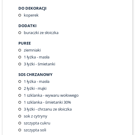
DO DEKORACJI
koperek
DODATKI
buraczki ze słoiczka
PUREE
ziemniaki
1
łyżka - masła
3
łyżki - śmietanki
SOS CHRZANOWY
1
łyżka - masła
2
łyżki - mąki
1
szklanka - wywaru wołowego
1
szklanka - śmietanki 30%
3
łyżki - chrzanu ze słoiczka
sok z cytryny
szczypta cukru
szczypta soli