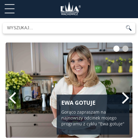
1
2
EWA GOTUJE
Gorąco zapraszam na
najnowszy odcinek mojego
programu z cyklu "Ewa gotuje"