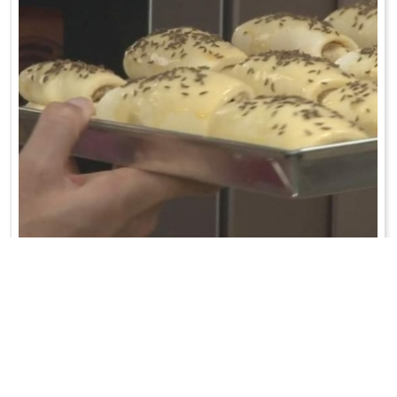
KAPUŚNIACZKI
Drożdże wymieszać z łyżką ciepłego mleka, szczyptą cukru, solą i
łyżeczką mąki. Gdy p ...
WRÓĆ DO LISTY PRZEPISÓW