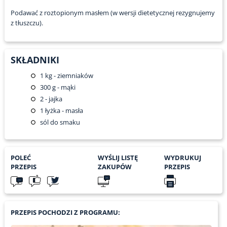
Podawać z roztopionym masłem (w wersji dietetycznej rezygnujemy
z tłuszczu).
SKŁADNIKI
1
kg - ziemniaków
300
g - mąki
2
- jajka
1
łyżka - masła
sól do smaku
POLEĆ
WYŚLIJ LISTĘ
WYDRUKUJ
PRZEPIS
ZAKUPÓW
PRZEPIS
PRZEPIS POCHODZI Z PROGRAMU: