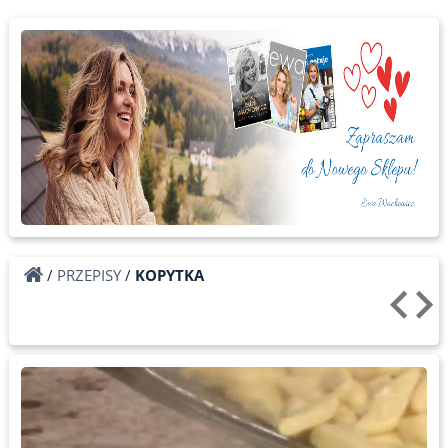
/
PRZEPISY
/
KOPYTKA