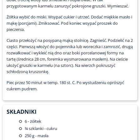
przygotowanym karmelu zanurzyć pokrojone gruszki. Wymieszać.
Żółtka wybić do miski. Wsypać cukier i utrzeć. Dodać miękkie masło i
mąkę (porcjami). Zmiksować. Pod koniec wsypać proszek do
pieczenia.
Ciasto przełożyć na posypaną mąką stolnicę. Zagnieść. Podzielić na 2
części. Pierwszą włożyć do pojemnika lub woreczka i zamrozić, drugą
rozwałkować i wykleić nią dno oraz boki porcelanowej formy na
tartę (średnica 28 cm, foremka wysmarowana masłem). Na cieście
ułożyć gruszki w karmelu (na sztorc). Na wierzch pokruszyć
schłodzoną kruszonkę.
Piec przez 50 minut w temp. 180 st. C. Po wystudzeniu oprószyć
cukrem pudrem.
SKŁADNIKI
6
- żółtek
¾
szklanki - cukru
250
g - masła