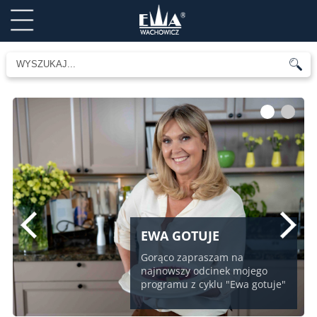
1
2
EWA GOTUJE
Gorąco zapraszam na
najnowszy odcinek mojego
programu z cyklu "Ewa gotuje"