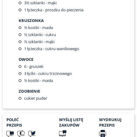
3½
szklanki - mąki
1
łyżeczka - proszku do pieczenia
KRUSZONKA
½
kostki - masła
½
szklanki - cukru
½
szklanki - mąki
1
łyżeczka - cukru waniliowego
OWOCE
6
- gruszek
3
łyżki - cukru trzcinowego
½
kostki - masła
ZDOBIENIE
cukier puder
POLEĆ
WYŚLIJ LISTĘ
WYDRUKUJ
PRZEPIS
ZAKUPÓW
PRZEPIS