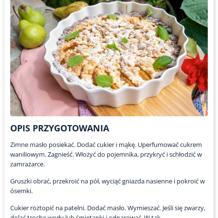
OPIS PRZYGOTOWANIA
Zimne masło posiekać. Dodać cukier i mąkę. Uperfumować cukrem
waniliowym. Zagnieść. Włożyć do pojemnika, przykryć i schłodzić w
zamrażarce.
Gruszki obrać, przekroić na pół, wyciąć gniazda nasienne i pokroić w
ósemki.
Cukier roztopić na patelni. Dodać masło. Wymieszać. Jeśli się zwarzy,
dolać trochę wody lub śmietanki i odparować. W tak