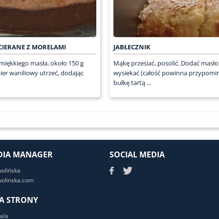
CIERANE Z MORELAMI
JABŁECZNIK
 miękkiego masła, około 150 g
Mąkę przesiać, posolić. Dodać masło
kier waniliowy utrzeć, dodając
wysiekać (całość powinna przypomi
bułkę tartą ...
DIA MANAGER
SOCIAL MEDIA
wolińska
olinska.com
A STRONY
ala