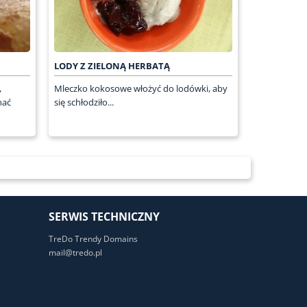
LODY Z ZIELONĄ HERBATĄ
,
Mleczko kokosowe włożyć do lodówki, aby
nać
się schłodziło...
SERWIS TECHNICZNY
TreDo Trendy Domains
mail@tredo.pl