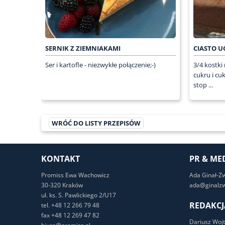
SERNIK Z ZIEMNIAKAMI
CIASTO U
Ser i kartofle - niezwykłe połączenie;-)
3/4 kostki
cukru i cu
stop ...
WRÓĆ DO LISTY PRZEPISÓW
KONTAKT
PR & ME
Promiss Ewa Wachowicz
Ada Ginał-Z
30-320 Kraków
ada@ginalzw
ul. ks. S. Pawlickiego 2/U17
REDAKCJ
tel. +48 12 266 79 48
fax +48 12 269 47 82
Dariusz Wojt