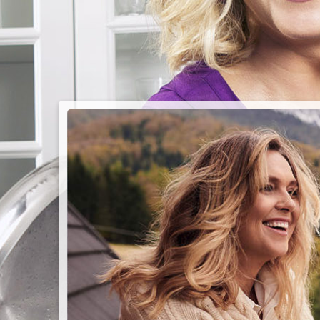
PIEC
CHMU
Przepisy n