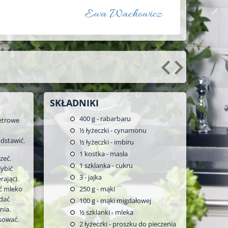
SKŁADNIKI
400
g - rabarbaru
etrowe
½
łyżeczki - cynamonu
dstawić.
½
łyżeczki - imbiru
1
kostka - masła
zeć.
1
szklanka - cukru
Wybić
3
- jajka
rając).
ć mleko
250
g - mąki
odać
100
g - mąki migdałowej
nia.
½
szklanki - mleka
sować.
2
łyżeczki - proszku do pieczenia