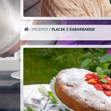
/
PRZEPISY
/
PLACEK Z RABARBAREM