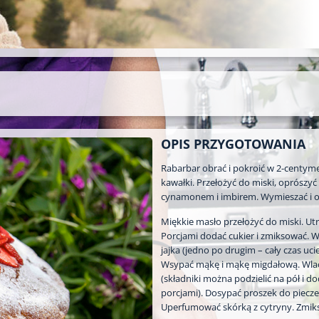
OPIS PRZYGOTOWANIA
Rabarbar obrać i pokroić w 2-centym
kawałki. Przełożyć do miski, oprószyć
cynamonem i imbirem. Wymieszać i o
Miękkie masło przełożyć do miski. Utr
Porcjami dodać cukier i zmiksować. 
jajka (jedno po drugim – cały czas ucie
Wsypać mąkę i mąkę migdałową. Wla
(składniki można podzielić na pół i d
porcjami). Dosypać proszek do piecze
Uperfumować skórką z cytryny. Zmik