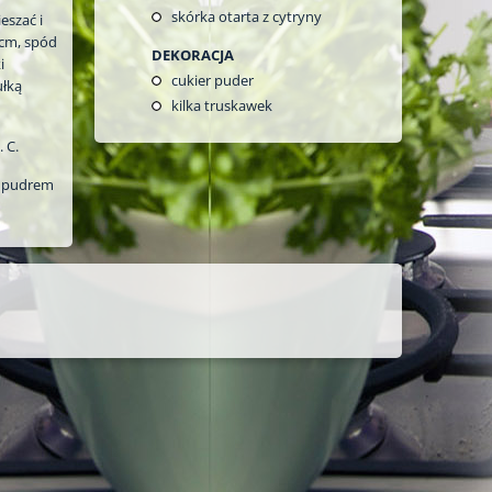
skórka otarta z cytryny
eszać i
 cm, spód
DEKORACJA
i
cukier puder
łką
kilka truskawek
 C.
m pudrem