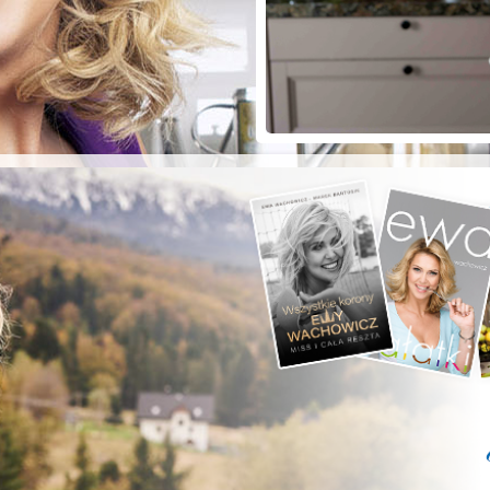
ZYSTE POD
RKĄ!
a grilla;-)