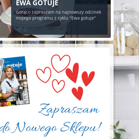
EWA GOTUJE
Gorąco zapraszam na najnowszy odcinek
mojego programu z cyklu "Ewa gotuje"