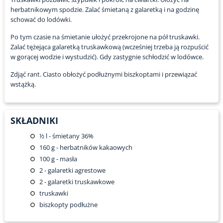
herbatnikowym spodzie. Zalać śmietaną z galaretką i na godzinę
schować do lodówki.
Po tym czasie na śmietanie ułożyć przekrojone na pół truskawki.
Zalać tężejąca galaretką truskawkową (wcześniej trzeba ją rozpuścić
w gorącej wodzie i wystudzić). Gdy zastygnie schłodzić w lodówce.
Zdjąć rant. Ciasto obłożyć podłużnymi biszkoptami i przewiązać
wstążką.
SKŁADNIKI
½
l - śmietany 36%
160
g - herbatników kakaowych
100
g - masła
2
- galaretki agrestowe
2
- galaretki truskawkowe
truskawki
biszkopty podłużne