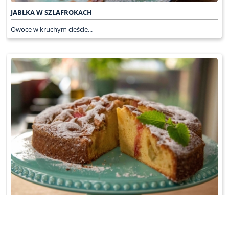
JABŁKA W SZLAFROKACH
Owoce w kruchym cieście...
CIASTO UCIERANE Z RABARBAREM