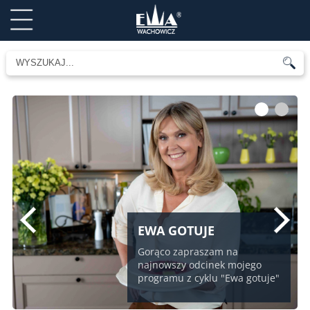
1
2
EWA GOTUJE
Gorąco zapraszam na
najnowszy odcinek mojego
programu z cyklu "Ewa gotuje"