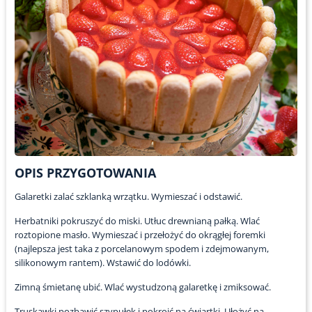
OPIS PRZYGOTOWANIA
Galaretki zalać szklanką wrzątku. Wymieszać i odstawić.
Herbatniki pokruszyć do miski. Utłuc drewnianą pałką. Wlać
roztopione masło. Wymieszać i przełożyć do okrągłej foremki
(najlepsza jest taka z porcelanowym spodem i zdejmowanym,
silikonowym rantem). Wstawić do lodówki.
Zimną śmietanę ubić. Wlać wystudzoną galaretkę i zmiksować.
Truskawki pozbawić szypułek i pokroić na ćwiartki. Ułożyć na