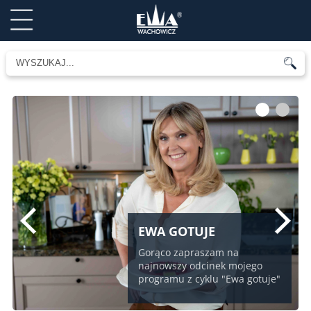
1
2
EWA GOTUJE
Gorąco zapraszam na
najnowszy odcinek mojego
programu z cyklu "Ewa gotuje"