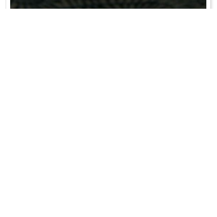
CHIŃSKI ROSÓŁ Z JAJEM
Do gorącego rosołu zetrzeć trochę imbiru...
WRÓĆ DO LISTY PRZEPISÓW
KONTAKT
PR & MEDIA MANAGER
Promiss Ewa Wachowicz
Ada Ginał-Zwolińska
30-320 Kraków
ada@ginalzwolinska.com
ul. ks. S. Pawlickiego 2/U17
REDAKCJA STRONY
tel. +48 12 266 79 48
Dariusz Wojtala
fax +48 12 269 47 82
darek@promiss.pl
biuro@promiss.pl
SERWIS TECHNICZNY
SOCIAL MEDIA
TreDo Trendy Domains
mail@tredo.pl
Copyright © 2014 - 2024 Ewa Wachowicz. All rights reserved.
Polityka prywatności