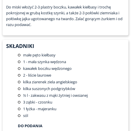
Do miski włożyć 2-3 plastry boczku, kawałek kiełbasy i trochę
pokrojonej w grubą kostkę szynki, a także 2-3 połówki ziemniaka i
połówkę jajka ugotowanego na twardo. Zalać gorącym żurkiem i od
razu podawać.
SKŁADNIKI
małe pęto kiełbasy
1
- mała szynka wędzona
kawałek boczku wędzonego
2
- liście laurowe
kilka ziarenek ziela angielskiego
kilka suszonych podgrzybków
½
l - zakwasu z mąki żytniej i owsianej
3
ząbki - czosnku
1
łyżka - majeranku
sól
DO PODANIA