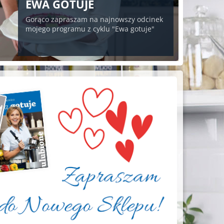
EWA GOTUJE
Gorąco zapraszam na najnowszy odcinek
mojego programu z cyklu "Ewa gotuje"