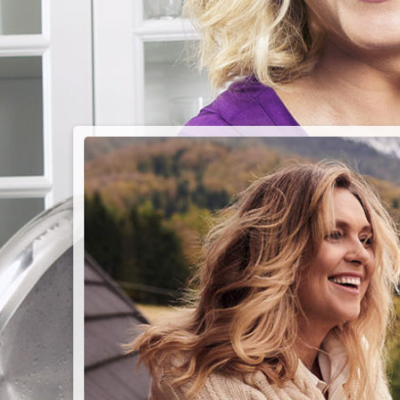
PIEC
CHMU
Przepisy n