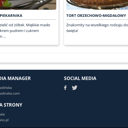
 PIEKARNIKA
TORT ORZECHOWO-MIGDAŁOWY
zielić od żółtek. Miękkie masło
Znakomity na wszelkiego rodzaju 
cukrem pudrem i cukrem
święta!
 ...
DIA MANAGER
SOCIAL MEDIA
wolińska
olinska.com
A STRONY
ala
ss.pl