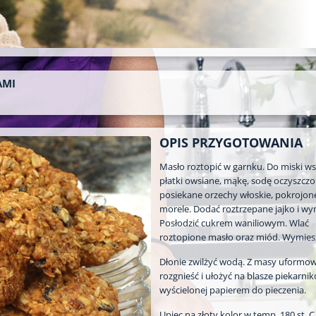
AMI
OPIS PRZYGOTOWANIA
Masło roztopić w garnku. Do miski w
płatki owsiane, mąkę, sodę oczyszczo
posiekane orzechy włoskie, pokrojone 
morele. Dodać roztrzepane jajko i wy
Posłodzić cukrem waniliowym. Wlać
roztopione masło oraz miód. Wymies
Dłonie zwilżyć wodą. Z masy uformowa
rozgnieść i ułożyć na blasze piekarnik
wyścielonej papierem do pieczenia.
Upiec na złoty kolor w temp. 180 st. C