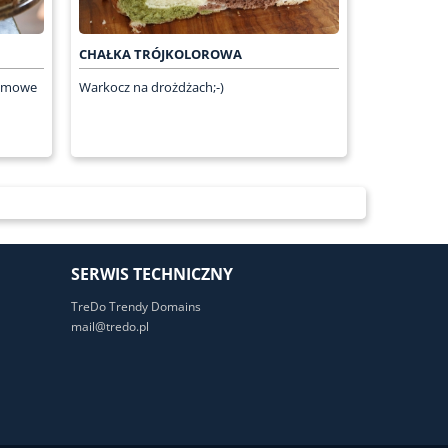
CHAŁKA TRÓJKOLOROWA
domowe
Warkocz na drożdżach;-)
SERWIS TECHNICZNY
TreDo Trendy Domains
mail@tredo.pl