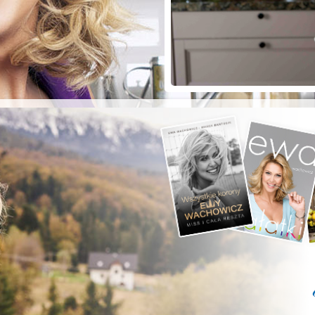
ZYSTE POD
RKĄ!
a grilla;-)