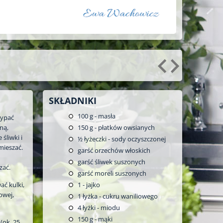
SKŁADNIKI
100
g - masła
sypać
ną,
150
g - płatków owsianych
śliwki i
½
łyżeczki - sody oczyszczonej
mieszać.
garść orzechów włoskich
garść śliwek suszonych
zać.
garść moreli suszonych
ć kulki,
1
- jajko
owej,
1
łyżka - cukru waniliowego
4
łyżki - miodu
150
g - mąki
 (ok. 25