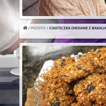
/
PRZEPISY
/
CIASTECZKA OWSIANE Z BAKALI