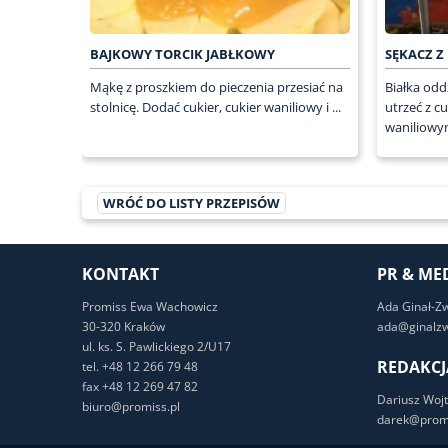
BAJKOWY TORCIK JABŁKOWY
SĘKACZ Z
Mąkę z proszkiem do pieczenia przesiać na
Białka odd
stolnicę. Dodać cukier, cukier waniliowy i ...
utrzeć z 
waniliowym
WRÓĆ DO LISTY PRZEPISÓW
KONTAKT
PR & ME
Promiss Ewa Wachowicz
Ada Ginał-Z
30-320 Kraków
ada@ginalzw
ul. ks. S. Pawlickiego 2/U17
REDAKCJ
tel. +48 12 266 79 48
fax +48 12 269 47 82
Dariusz Wojt
biuro@promiss.pl
darek@promi