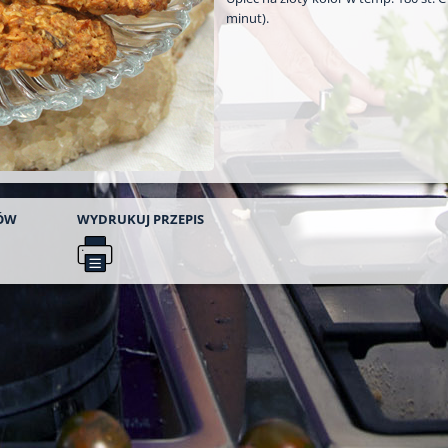
minut).
ÓW
WYDRUKUJ
PRZEPIS