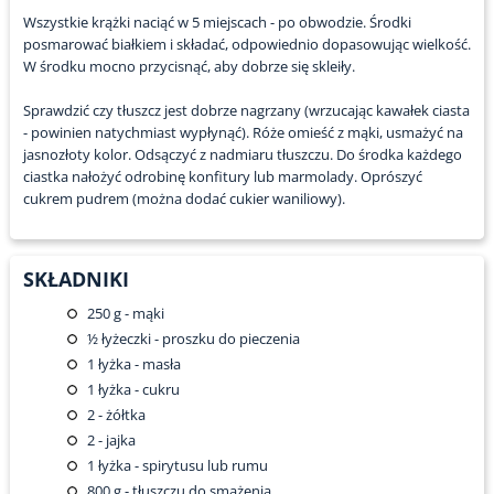
Wszystkie krążki naciąć w 5 miejscach - po obwodzie. Środki
posmarować białkiem i składać, odpowiednio dopasowując wielkość.
W środku mocno przycisnąć, aby dobrze się skleiły.
Sprawdzić czy tłuszcz jest dobrze nagrzany (wrzucając kawałek ciasta
- powinien natychmiast wypłynąć). Róże omieść z mąki, usmażyć na
jasnozłoty kolor. Odsączyć z nadmiaru tłuszczu. Do środka każdego
ciastka nałożyć odrobinę konfitury lub marmolady. Oprószyć
cukrem pudrem (można dodać cukier waniliowy).
SKŁADNIKI
250
g - mąki
½
łyżeczki - proszku do pieczenia
1
łyżka - masła
1
łyżka - cukru
2
- żółtka
2
- jajka
1
łyżka - spirytusu lub rumu
800
g - tłuszczu do smażenia