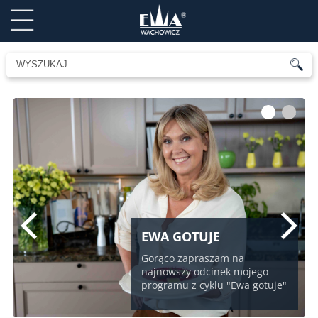
1
2
EWA GOTUJE
Gorąco zapraszam na
najnowszy odcinek mojego
programu z cyklu "Ewa gotuje"