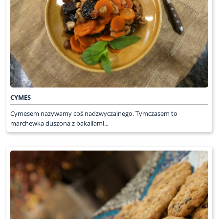
CYMES
Cymesem nazywamy coś nadzwyczajnego. Tymczasem to
marchewka duszona z bakaliami...