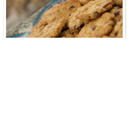
CIASTECZKA OWSIANE Z ŻURAWINĄ
Można zapakować i zabrać na piknik!
WRÓĆ DO LISTY PRZEPISÓW
KONTAKT
PR & MEDIA MANAGER
Promiss Ewa Wachowicz
Ada Ginał-Zwolińska
30-320 Kraków
ada@ginalzwolinska.com
ul. ks. S. Pawlickiego 2/U17
REDAKCJA STRONY
tel. +48 12 266 79 48