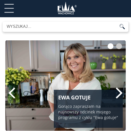
1
2
EWA GOTUJE
Gorąco zapraszam na
najnowszy odcinek mojego
programu z cyklu "Ewa gotuje"