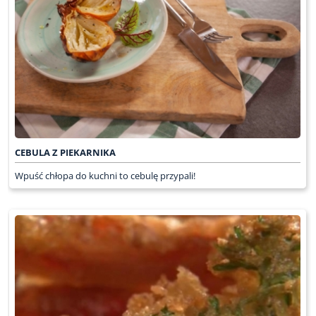
CEBULA Z PIEKARNIKA
Wpuść chłopa do kuchni to cebulę przypali!