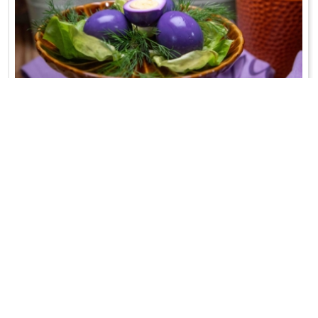
JAJKA NA FIOLETOWO
Barwione modrą kapustą;-)
WRÓĆ DO LISTY PRZEPISÓW
KONTAKT
PR & MEDIA MANAGER
Promiss Ewa Wachowicz
Ada Ginał-Zwolińska
30-320 Kraków
ada@ginalzwolinska.com
ul. ks. S. Pawlickiego 2/U17
REDAKCJA STRONY
tel. +48 12 266 79 48
Dariusz Wojtala
fax +48 12 269 47 82
darek@promiss.pl