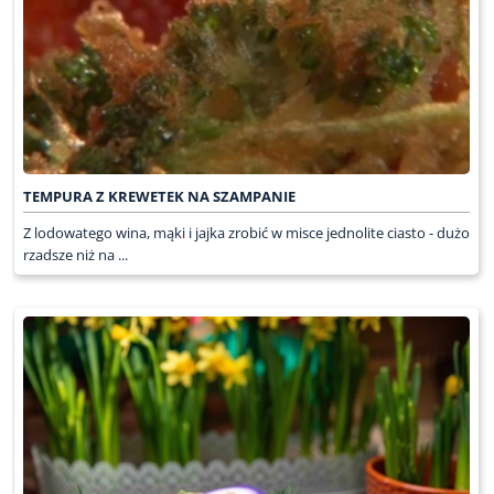
TEMPURA Z KREWETEK NA SZAMPANIE
Z lodowatego wina, mąki i jajka zrobić w misce jednolite ciasto - dużo
rzadsze niż na ...