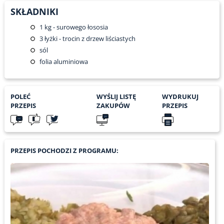
SKŁADNIKI
1
kg - surowego łososia
3
łyżki - trocin z drzew liściastych
sól
folia aluminiowa
POLEĆ
WYŚLIJ LISTĘ
WYDRUKUJ
PRZEPIS
ZAKUPÓW
PRZEPIS
PRZEPIS POCHODZI Z PROGRAMU: