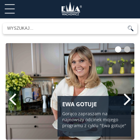
1
2
EWA GOTUJE
Gorąco zapraszam na
najnowszy odcinek mojego
programu z cyklu "Ewa gotuje"