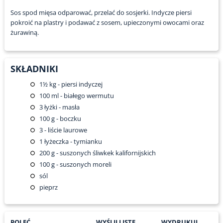
Sos spod mięsa odparować, przelać do sosjerki. Indycze piersi
pokroić na plastry i podawać z sosem, upieczonymi owocami oraz
żurawiną.
SKŁADNIKI
1½
kg - piersi indyczej
100
ml - białego wermutu
3
łyżki - masła
100
g - boczku
3
- liście laurowe
1
łyżeczka - tymianku
200
g - suszonych śliwkek kalifornijskich
100
g - suszonych moreli
sól
pieprz
POLEĆ
WYŚLIJ LISTĘ
WYDRUKUJ