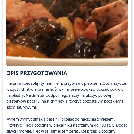
OPIS PRZYGOTOWANIA
Piersi natrzeć solą i tymiankiem, przyprawić pieprzem. Obsmażyć ze
wszystkich stron na maśle. Śliwki i morele opłukać. Boczek pokroić
na plastry. Na dnie żaroodpornego naczynia ułożyć połowę
plasterków boczku, na nich filety. Przykryć pozostałym boczkiem i
liśćmi laurowymi.
Winem wymyć smak z patelni i przelać do naczynia z mięsem.
Przykryć. Piec 1 godzinę w piekarniku nagrzanym do 180 st. C. Dodać
śliwki i morele. Piec w tej samej temperaturze przez ½ godziny.