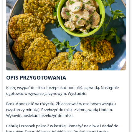
OPIS PRZYGOTOWANIA
Kaszę wsypać do sitka i przepłukać pod bieżącą wodą. Następnie
ugotować w wywarze jarzynowym. Wystudzić.
Brokuł podzielić na różyczki. Zblanszować w osolonym wrzątku
(wystarczy minuta). Przełożyć do miski z zimną wodą i lodem.
Wyłowić, posiekać i przełożyć do miski.
Cebulę i czosnek pokroić w kostkę. Usmażyć na oliwie i dodać do
brokułów. Dorzucić kaszę. Wybić jajka. Dodać jogurt i mąkę