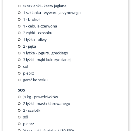
⅓
szklanki - kaszy jaglanej
1
szklanka - wywaru jarzynowego
1
- brokuł
1
- cebula czerwona
2
ząbki - czosnku
1
łyżka - oliwy
2
- jajka
1
łyżka - jogurtu greckiego
3
łyżki - mąki kukurydzianej
sól
pieprz
garsć koperku
SOS
½
kg - prawdziwków
2
łyżki - masła klarowanego
2
- szalotki
sól
pieprz
½
szklanki - śmietanki 30-36%