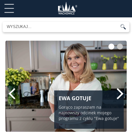
1
2
EWA GOTUJE
Gorąco zapraszam na
najnowszy odcinek mojego
programu z cyklu "Ewa gotuje"