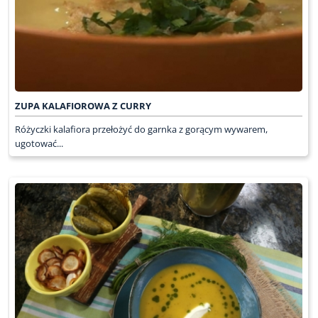
ZUPA KALAFIOROWA Z CURRY
Różyczki kalafiora przełożyć do garnka z gorącym wywarem,
ugotować...