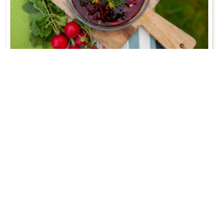
CHŁODNIK NA ZAKWASIE BURACZANYM
Bez zabielania!
WRÓĆ DO LISTY PRZEPISÓW
KONTAKT
PR & MEDIA MANAGER
Promiss Ewa Wachowicz
Ada Ginał-Zwolińska
30-320 Kraków
ada@ginalzwolinska.com
ul. ks. S. Pawlickiego 2/U17
REDAKCJA STRONY
tel. +48 12 266 79 48
Dariusz Wojtala
fax +48 12 269 47 82
darek@promiss.pl
biuro@promiss.pl