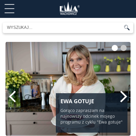
1
2
EWA GOTUJE
Gorąco zapraszam na
najnowszy odcinek mojego
programu z cyklu "Ewa gotuje"