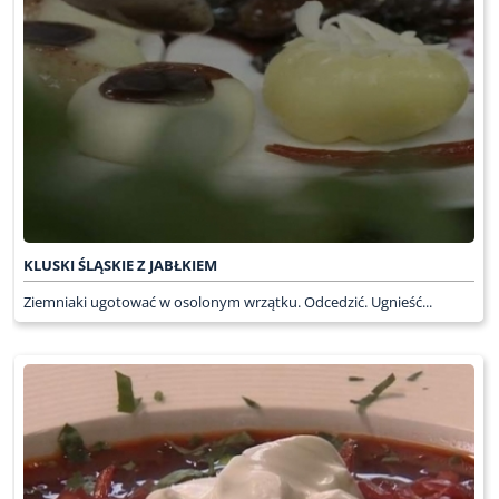
KLUSKI ŚLĄSKIE Z JABŁKIEM
Ziemniaki ugotować w osolonym wrzątku. Odcedzić. Ugnieść...