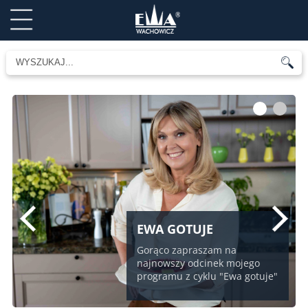
1
2
EWA GOTUJE
Gorąco zapraszam na
najnowszy odcinek mojego
programu z cyklu "Ewa gotuje"