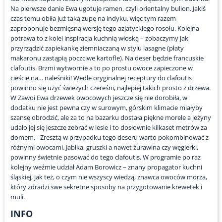
Na pierwsze danie Ewa ugotuje ramen, czyli orientalny bulion. Jakiś
czas temu obiła już taką zupę na indyku, więc tym razem
zaproponuje bezmięsną wersję tego azjatyckiego rosołu. Kolejna
potrawa to z kolei inspiracja kuchnią włoską – zobaczymy jak
przyrządzić zapiekankę ziemniaczaną w stylu lasagne (płaty
makaronu zastąpią poczciwe kartofle). Na deser będzie francuskie
clafoutis. Brzmi wytwornie a to po prostu owoce zapieczone w
cieście na… naleśniki! Wedle oryginalnej receptury do clafoutis
powinno się użyć świeżych czereśni, najlepiej takich prosto z drzewa.
W Zawoi Ewa drzewek owocowych jeszcze się nie dorobiła, w
dodatku nie jest pewna czy w surowym, górskim klimacie miałyby
szansę obrodzić, ale za to na bazarku dostała piękne morele a jeżyny
udało jej się jeszcze zebrać w lesie i to dosłownie kilkaset metrów za
domem. –Zresztą w przypadku tego deseru warto pokombinować z
różnymi owocami. Jabłka, gruszki a nawet żurawina czy węgierki,
powinny świetnie pasować do tego clafoutis. W programie po raz
kolejny weźmie udział Adam Borowicz – znany propagator kuchni
śląskiej, jak też, o czym nie wszyscy wiedzą, znawca owoców morza,
który zdradzi swe sekretne sposoby na przygotowanie krewetek i
muli.
INFO