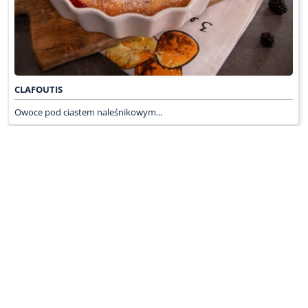
CLAFOUTIS
Owoce pod ciastem naleśnikowym...
WRÓĆ DO LISTY ODCINKÓW
KONTAKT
PR & MEDIA MANAGER
Promiss Ewa Wachowicz
Ada Ginał-Zwolińska
30-320 Kraków
ada@ginalzwolinska.com
ul. ks. S. Pawlickiego 2/U17
REDAKCJA STRONY
tel. +48 12 266 79 48
Dariusz Wojtala
fax +48 12 269 47 82
darek@promiss.pl
biuro@promiss.pl
SERWIS TECHNICZNY
SOCIAL MEDIA