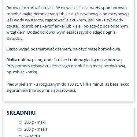
Borówki rozmrozić na sicie. W niewielkiej ilości wody spod borówek
rozrobić mąkę ziemniaczaną lub kisiel (żurawinowy albo cytrynowy).
Jeśli wody wystarczy, zagotować ją z cukrem, jeśli nie - użyć wody
czystej. Rozrobioną kartoflankę (lub kisiel) połączyć z posłodzonym
wrzątkiem. Dodać borówki, wymieszać i szybko zdjąć z ognia.
Ostudzić.
Ciasto wyjąć, posmarować dżemem, nałożyć masę borówkową.
Białka ubić na pianę, dodać cukier i ubić na gładką masę bezową.
Przy pomocy rękawa cukierniczego ozdobić nią masę borówkową,
np. robiąc kratkę.
Piec w piekarniku rozgrzanym do 130 st. C kilka minut, aż beza lekko
się zrumieni (nie powinna zbrązowieć).
SKŁADNIKI
300
g - mąki
200
g - masła
3
- żółtka