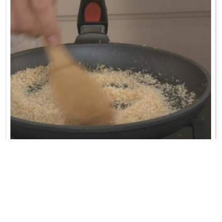
PLACEK Z KISIELEM BRZOSKWINIOWYM
Białka oddzielić od żółtek. Żółtka utrzeć z cukrem i cukrem
waniliowym. Białka ubić n ...
WRÓĆ DO LISTY PRZEPISÓW