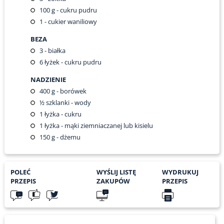
100
g - cukru pudru
1
- cukier waniliowy
BEZA
3
- białka
6
łyżek - cukru pudru
NADZIENIE
400
g - borówek
½
szklanki - wody
1
łyżka - cukru
1
łyżka - mąki ziemniaczanej lub kisielu
150
g - dżemu
POLEĆ
WYŚLIJ LISTĘ
WYDRUKUJ
PRZEPIS
ZAKUPÓW
PRZEPIS