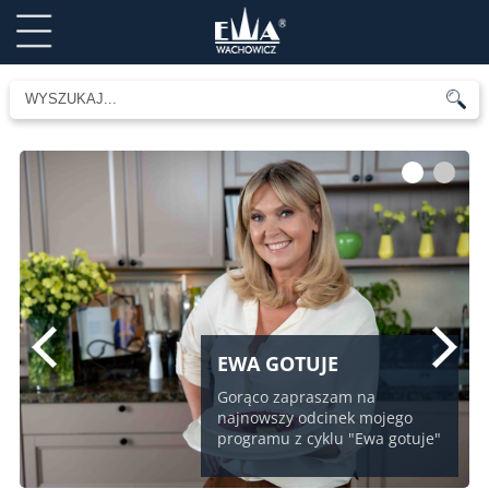
1
2
EWA GOTUJE
Gorąco zapraszam na
najnowszy odcinek mojego
programu z cyklu "Ewa gotuje"