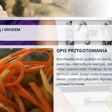
Ą I MIODEM
OPIS PRZYGOTOWANIA
Marchewkę obrać i pokroić w cienkie,
paski (np. obieraczką do warzyw). Ide
obrać i pokroić imbir. Przełożyć do mi
Dorzucić oliwki. Dodać miód. Przypra
świeżo zmielonym pieprzem. Wymiesz
odstawić na chwilę.