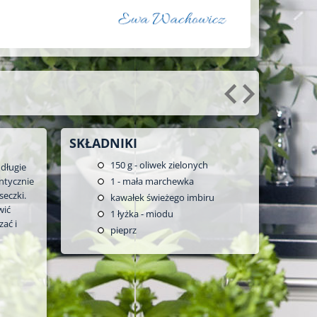
SKŁADNIKI
150
g - oliwek zielonych
 długie
ntycznie
1
- mała marchewka
seczki.
kawałek świeżego imbiru
wić
1
łyżka - miodu
ać i
pieprz