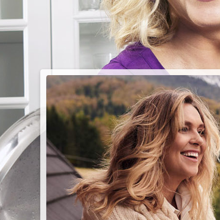
PIEC
CHMU
Przepisy n