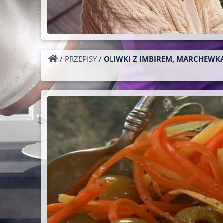
/
PRZEPISY
/
OLIWKI Z IMBIREM, MARCHEWK