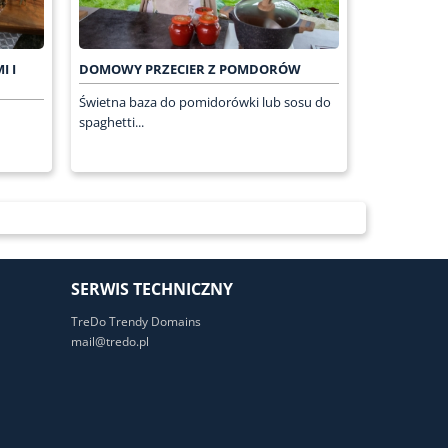
I I
DOMOWY PRZECIER Z POMDORÓW
Świetna baza do pomidorówki lub sosu do
spaghetti...
SERWIS TECHNICZNY
TreDo Trendy Domains
mail@tredo.pl