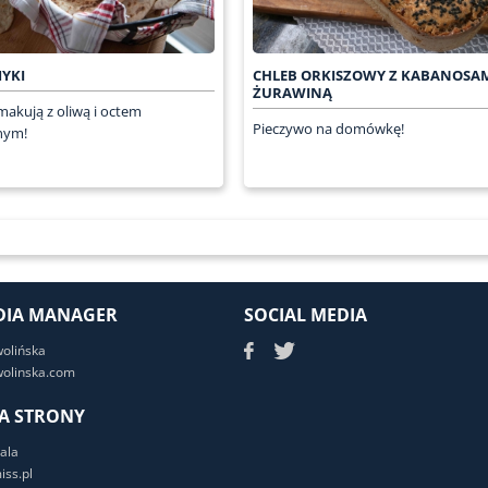
YKI
CHLEB ORKISZOWY Z KABANOSAM
ŻURAWINĄ
makują z oliwą i octem
Pieczywo na domówkę!
nym!
DIA MANAGER
SOCIAL MEDIA
wolińska
olinska.com
A STRONY
ala
ss.pl