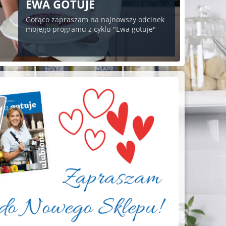
EWA GOTUJE
Gorąco zapraszam na najnowszy odcinek
mojego programu z cyklu "Ewa gotuje"