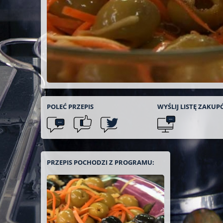
POLEĆ
PRZEPIS
WYŚLIJ LISTĘ
ZAKUP
PRZEPIS POCHODZI Z PROGRAMU: