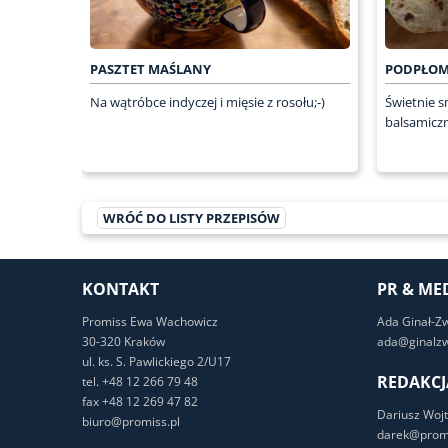
PASZTET MAŚLANY
PODPŁOM
Na wątróbce indyczej i mięsie z rosołu;-)
Świetnie s
balsamicz
WRÓĆ DO LISTY PRZEPISÓW
KONTAKT
PR & ME
Promiss Ewa Wachowicz
Ada Ginał-Z
30-320 Kraków
ada@ginalzw
ul. ks. S. Pawlickiego 2/U17
REDAKCJ
tel. +48 12 266 79 48
fax +48 12 269 47 82
Dariusz Wojt
biuro@promiss.pl
darek@promi