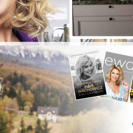
ZYSTE POD
RKĄ!
a grilla;-)