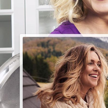
PIEC
CHMU
Przepisy n