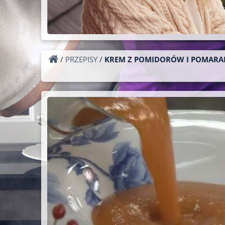
/
PRZEPISY
/
KREM Z POMIDORÓW I POMARA