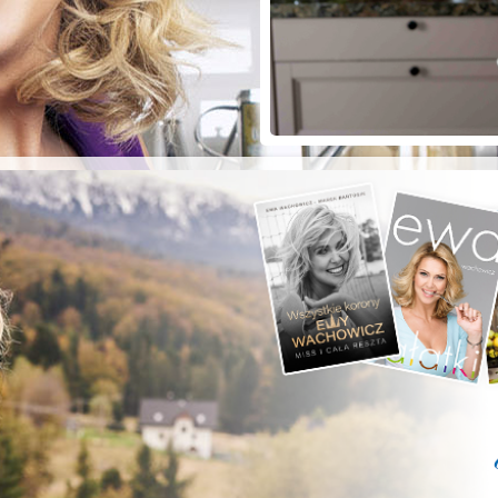
ZYSTE POD
RKĄ!
a grilla;-)