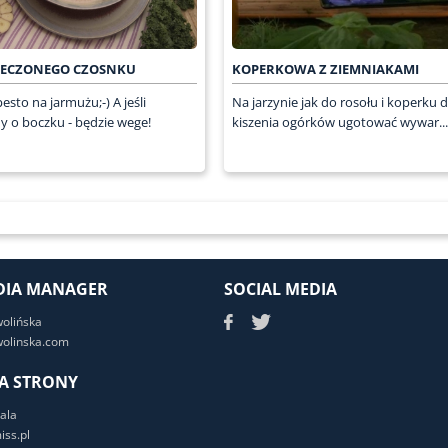
PIECZONEGO CZOSNKU
KOPERKOWA Z ZIEMNIAKAMI
esto na jarmużu;-) A jeśli
Na jarzynie jak do rosołu i koperku 
 o boczku - będzie wege!
kiszenia ogórków ugotować wywar...
DIA MANAGER
SOCIAL MEDIA
wolińska
olinska.com
A STRONY
ala
ss.pl