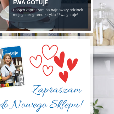
EWA GOTUJE
Gorąco zapraszam na najnowszy odcinek
mojego programu z cyklu "Ewa gotuje"