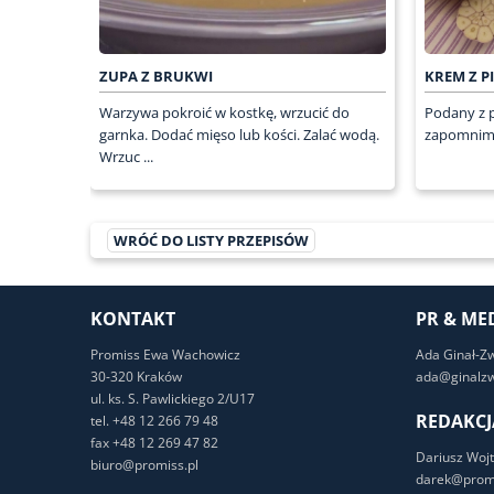
ZUPA Z BRUKWI
KREM Z 
Warzywa pokroić w kostkę, wrzucić do
Podany z p
garnka. Dodać mięso lub kości. Zalać wodą.
zapomnimy
Wrzuc ...
WRÓĆ DO LISTY PRZEPISÓW
KONTAKT
PR & ME
Promiss Ewa Wachowicz
Ada Ginał-Z
30-320 Kraków
ada@ginalzw
ul. ks. S. Pawlickiego 2/U17
REDAKCJ
tel. +48 12 266 79 48
fax +48 12 269 47 82
Dariusz Wojt
biuro@promiss.pl
darek@promi