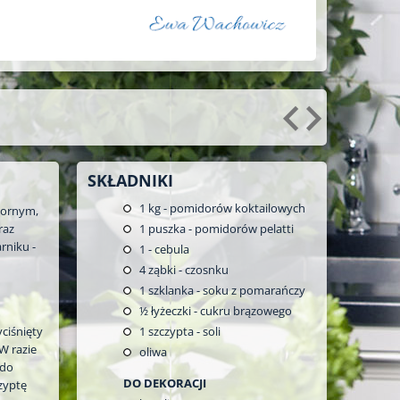
SKŁADNIKI
1
kg - pomidorów koktailowych
pornym,
raz
1
puszka - pomidorów pelatti
rniku -
1
- cebula
4
ząbki - czosnku
1
szklanka - soku z pomarańczy
½
łyżeczki - cukru brązowego
ciśnięty
1
szczypta - soli
W razie
oliwa
 do
DO DEKORACJI
zyptę