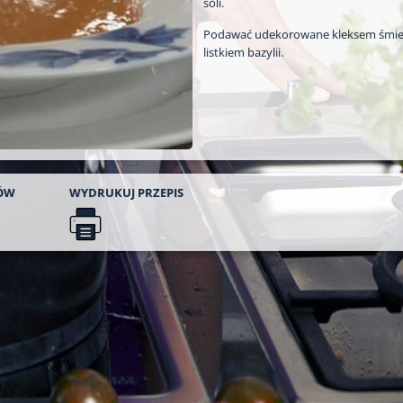
soli.
Podawać udekorowane kleksem śmie
listkiem bazylii.
ÓW
WYDRUKUJ
PRZEPIS