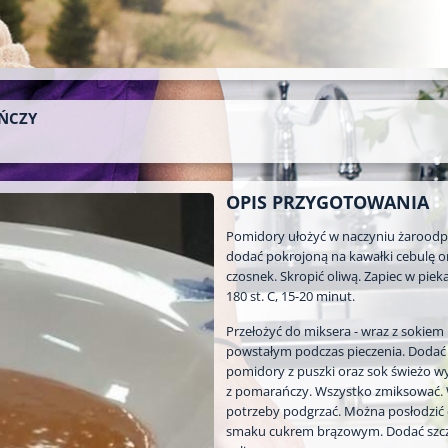
ŃCZY
OPIS PRZYGOTOWANIA
Pomidory ułożyć w naczyniu żarood
dodać pokrojoną na kawałki cebulę o
czosnek. Skropić oliwą. Zapiec w pieka
180 st. C, 15-20 minut.
Przełożyć do miksera - wraz z sokiem
powstałym podczas pieczenia. Dodać
pomidory z puszki oraz sok świeżo wy
z pomarańczy. Wszystko zmiksować. 
potrzeby podgrzać. Można posłodzić
smaku cukrem brązowym. Dodać szc