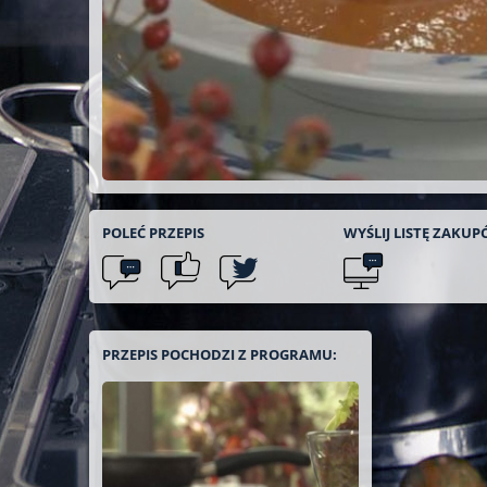
POLEĆ
PRZEPIS
WYŚLIJ LISTĘ
ZAKUP
PRZEPIS POCHODZI Z PROGRAMU: