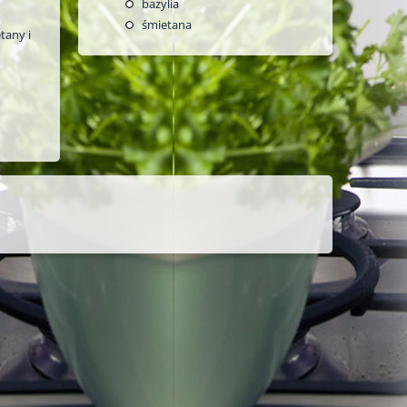
bazylia
śmietana
tany i