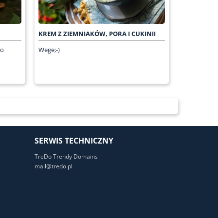
KREM Z ZIEMNIAKÓW, PORA I CUKINII
do
Wege;-)
SERWIS TECHNICZNY
TreDo Trendy Domains
mail@tredo.pl